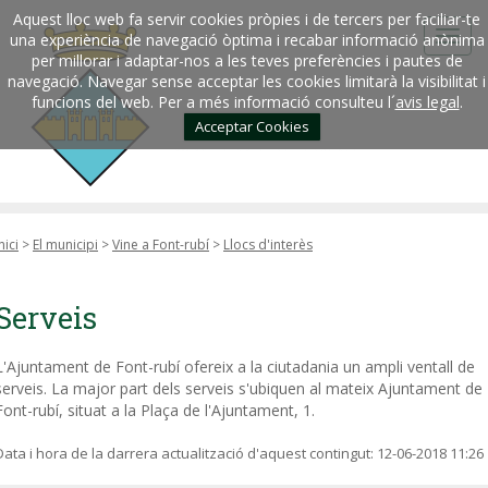
Aquest lloc web fa servir cookies pròpies i de tercers per faciliar-te
una experiència de navegació òptima i recabar informació anònima
per millorar i adaptar-nos a les teves preferències i pautes de
navegació. Navegar sense acceptar les cookies limitarà la visibilitat i
funcions del web. Per a més informació consulteu l´
avis legal
.
Acceptar Cookies
nici
>
El municipi
>
Vine a Font-rubí
>
Llocs d'interès
Serveis
L'Ajuntament de Font-rubí ofereix a la ciutadania un ampli ventall de
serveis. La major part dels serveis s'ubiquen al mateix Ajuntament de
Font-rubí, situat a la Plaça de l'Ajuntament, 1.
Data i hora de la darrera actualització d'aquest contingut:
12-06-2018 11:26