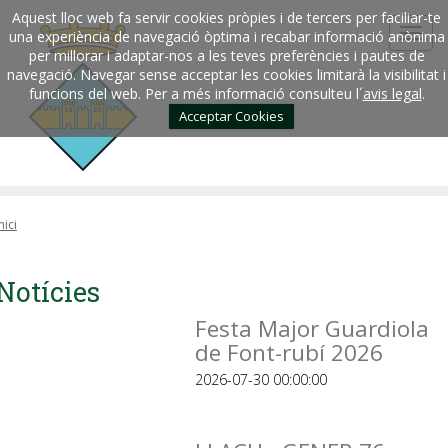
Aquest lloc web fa servir cookies pròpies i de tercers per faciliar-te
una experiència de navegació òptima i recabar informació anònima
per millorar i adaptar-nos a les teves preferències i pautes de
navegació. Navegar sense acceptar les cookies limitarà la visibilitat i
funcions del web. Per a més informació consulteu l´
avis legal
.
Acceptar Cookies
nici
Notícies
Festa Major Guardiola
de Font-rubí 2026
2026-07-30 00:00:00