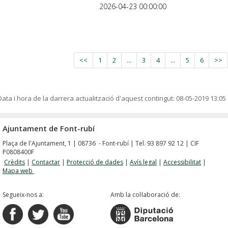
2026-04-23 00:00:00
<<
1
2
...
3
4
...
5
6
>>
Data i hora de la darrera actualització d'aquest contingut:
08-05-2019 13:05
Ajuntament de Font-rubí
Plaça de l'Ajuntament, 1 | 08736 - Font-rubí | Tel. 93 897 92 12 | CIF
P0808400F
Crèdits
|
Contactar
|
Protecció de dades
|
Avís legal
|
Accessibilitat
|
Mapa web
Segueix-nos a:
Amb la col·laboració de: