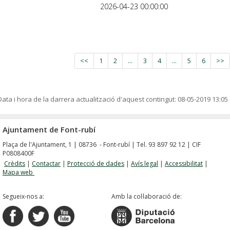
2026-04-23 00:00:00
<<
1
2
...
3
4
...
5
6
>>
Data i hora de la darrera actualització d'aquest contingut:
08-05-2019 13:05
Ajuntament de Font-rubí
Plaça de l'Ajuntament, 1 | 08736 - Font-rubí | Tel. 93 897 92 12 | CIF
P0808400F
Crèdits
|
Contactar
|
Protecció de dades
|
Avís legal
|
Accessibilitat
|
Mapa web
Segueix-nos a:
Amb la col·laboració de: