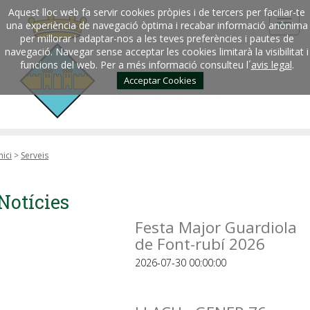
Aquest lloc web fa servir cookies pròpies i de tercers per faciliar-te
una experiència de navegació òptima i recabar informació anònima
per millorar i adaptar-nos a les teves preferències i pautes de
navegació. Navegar sense acceptar les cookies limitarà la visibilitat i
funcions del web. Per a més informació consulteu l´
avis legal
.
Acceptar Cookies
nici
>
Serveis
Notícies
Festa Major Guardiola
de Font-rubí 2026
2026-07-30 00:00:00