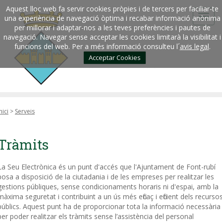
Aquest lloc web fa servir cookies pròpies i de tercers per faciliar-te
una experiència de navegació òptima i recabar informació anònima
per millorar i adaptar-nos a les teves preferències i pautes de
navegació. Navegar sense acceptar les cookies limitarà la visibilitat i
funcions del web. Per a més informació consulteu l´
avis legal
.
Acceptar Cookies
nici
>
Serveis
Tràmits
La Seu Electrònica és un punt d'accés que l'Ajuntament de Font-rubí
posa a disposició de la ciutadania i de les empreses per realitzar les
gestions públiques, sense condicionaments horaris ni d'espai, amb la
màxima seguretat i contribuint a un ús més eficaç i eficient dels recurso
públics. Aquest punt ha de proporcionar tota la informació necessària
per poder realitzar els tràmits sense l’assistència del personal