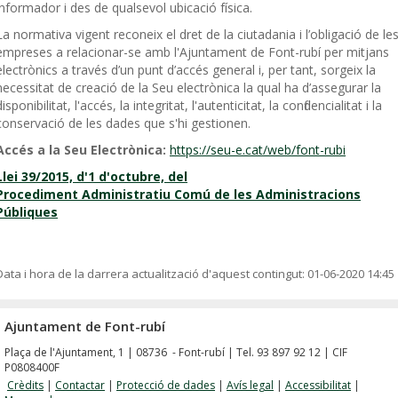
informador i des de qualsevol ubicació física.
La normativa vigent reconeix el dret de la ciutadania i l’obligació de le
empreses a relacionar-se amb l'Ajuntament de Font-rubí per mitjans
electrònics a través d’un punt d’accés general i, per tant, sorgeix la
necessitat de creació de la Seu electrònica la qual ha d’assegurar la
disponibilitat, l'accés, la integritat, l'autenticitat, la confidencialitat i la
conservació de les dades que s'hi gestionen.
Accés a la Seu Electrònica:
https://seu-e.cat/web/font-rubi
Llei 39/2015, d'1 d'octubre, del
Procediment Administratiu Comú de les Administracions
Públiques
Data i hora de la darrera actualització d'aquest contingut:
01-06-2020 14:45
Ajuntament de Font-rubí
Plaça de l'Ajuntament, 1 | 08736 - Font-rubí | Tel. 93 897 92 12 | CIF
P0808400F
Crèdits
|
Contactar
|
Protecció de dades
|
Avís legal
|
Accessibilitat
|