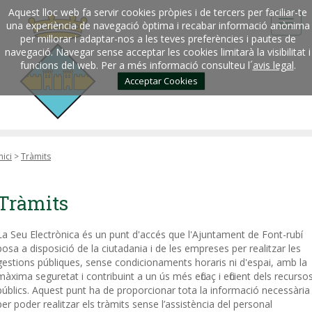
Aquest lloc web fa servir cookies pròpies i de tercers per faciliar-te
una experiència de navegació òptima i recabar informació anònima
per millorar i adaptar-nos a les teves preferències i pautes de
navegació. Navegar sense acceptar les cookies limitarà la visibilitat i
funcions del web. Per a més informació consulteu l´
avis legal
.
Acceptar Cookies
nici
>
Tràmits
Tràmits
La Seu Electrònica és un punt d'accés que l'Ajuntament de Font-rubí
posa a disposició de la ciutadania i de les empreses per realitzar les
gestions públiques, sense condicionaments horaris ni d'espai, amb la
màxima seguretat i contribuint a un ús més eficaç i eficient dels recurso
públics. Aquest punt ha de proporcionar tota la informació necessària
per poder realitzar els tràmits sense l’assistència del personal