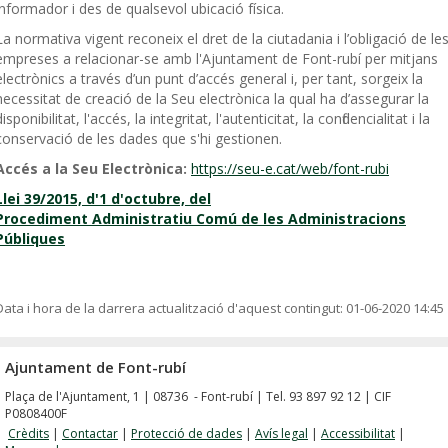
informador i des de qualsevol ubicació física.
La normativa vigent reconeix el dret de la ciutadania i l’obligació de le
empreses a relacionar-se amb l'Ajuntament de Font-rubí per mitjans
electrònics a través d’un punt d’accés general i, per tant, sorgeix la
necessitat de creació de la Seu electrònica la qual ha d’assegurar la
disponibilitat, l'accés, la integritat, l'autenticitat, la confidencialitat i la
conservació de les dades que s'hi gestionen.
Accés a la Seu Electrònica:
https://seu-e.cat/web/font-rubi
Llei 39/2015, d'1 d'octubre, del
Procediment Administratiu Comú de les Administracions
Públiques
Data i hora de la darrera actualització d'aquest contingut:
01-06-2020 14:45
Ajuntament de Font-rubí
Plaça de l'Ajuntament, 1 | 08736 - Font-rubí | Tel. 93 897 92 12 | CIF
P0808400F
Crèdits
|
Contactar
|
Protecció de dades
|
Avís legal
|
Accessibilitat
|