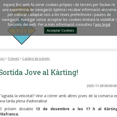
Aquest lloc web fa servir cookies pròpies i de tercers per faciliar-te
una experiència de navegació òptima i recabar informació anònima
per millorar i adaptar-nos a les teves preferències i pautes de
navegació. Navegar sense acceptar les cookies limitarà la visibilitat i
funcions del web. Per a més informació consulteu l´
avis legal
.
Acceptar Cookies
nici
>
Tràmits
>
Catàleg de tràmits
Sortida Jove al Kàrting!
2025-11-28 00:00:00
T’agrada la velocitat? Vine a córrer amb altres joves de la comarca e
una tarda plena d’adrenalina!
El pròxim dissabte
13 de desembre a les 17 h al Kàrtin
Vilafranca.