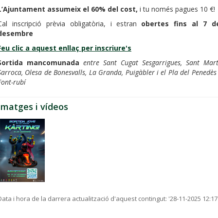
L’Ajuntament assumeix el 60% del cost,
i tu només pagues 10 €!
Cal inscripció prèvia obligatòria, i estran
obertes fins al 7 d
desembre
Feu clic a aquest enllaç per inscriure's
Sortida mancomunada
entre Sant Cugat Sesgarrigues, Sant Mart
Sarroca, Olesa de Bonesvalls, La Granda, Puigàbler i el Pla del Penedès 
Font-rubí
Imatges i vídeos
Data i hora de la darrera actualització d'aquest contingut:
'28-11-2025 12:17