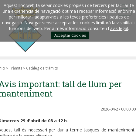
Aquest lloc web fa servir cookies pròpies i de tercers per faciliar-te
una experiència de navegació òptima i recabar informació anònima
per millorar i adaptar-nos a les teves preferències i pautes de
navegació. Navegar sense acceptar les cookies limitarà la visibilitat i
funcions del web. Per a més informació consulteu l´
avis legal
.
Acceptar Cookies
nici
>
Tràmits
>
Catàleg de tràmits
Avís important: tall de llum per
manteniment
2026-04-27 00:00:00
Dimecres 29 d'abril de 08 a 12 h.
Aquest tall és necessari per dur a terme tasques de manteniment 
millora de la xarxa elèctrica.