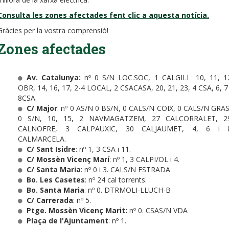
Consulta les zones afectades fent clic a aquesta notícia.
Gràcies per la vostra comprensió!
Zones afectades
Av. Catalunya:
nº 0 S/N LOC.SOC, 1 CALGILI 10, 11, 1
OBR, 14, 16, 17, 2-4 LOCAL, 2 CSACASA, 20, 21, 23, 4 CSA, 6, 7 
8CSA.
C/ Major
: nº 0 AS/N 0 BS/N, 0 CALS/N COIX, 0 CALS/N GRAS
0 S/N, 10, 15, 2 NAVMAGATZEM, 27 CALCORRALET, 2
CALNOFRE, 3 CALPAUXIC, 30 CALJAUMET, 4, 6 i 
CALMARCELA.
C/ Sant Isidre
: nº 1, 3 CSA i 11.
C/ Mossèn Vicenç Marí
: nº 1, 3 CALPI/OL i 4.
C/ Santa Maria
: nº 0 i 3. CALS/N ESTRADA
Bo. Les Casetes
: nº 24 cal torrents.
Bo. Santa Maria
: nº 0. DTRMOLI-LLUCH-B
C/ Carrerada
: nº 5.
Ptge. Mossèn Vicenç Marit:
nº 0. CSAS/N VDA
Plaça de l'Ajuntament
: nº 1.