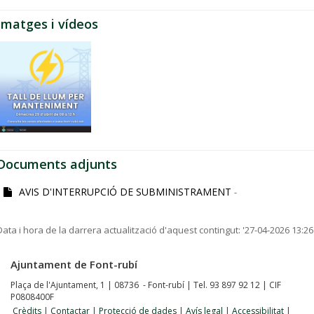
Imatges i vídeos
Documents adjunts
AVIS D'INTERRUPCIÓ DE SUBMINISTRAMENT
-
Data i hora de la darrera actualització d'aquest contingut:
'27-04-2026 13:26
Ajuntament de Font-rubí
Plaça de l'Ajuntament, 1 | 08736 - Font-rubí | Tel. 93 897 92 12 | CIF
P0808400F
Crèdits
|
Contactar
|
Protecció de dades
|
Avís legal
|
Accessibilitat
|