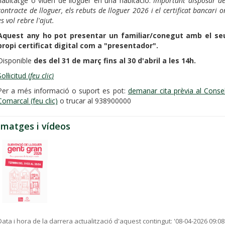
habitatge o viuen de lloguer en una habitació.
Important disposar de
contracte de lloguer, els rebuts de lloguer 2026 i el certificat bancari o
es vol rebre l'ajut.
Aquest any ho pot presentar un familiar/conegut amb el se
propi certificat digital com a "presentador".
Disponible
des del 31 de març fins al 30 d'abril a les 14h.
ol·licitud (
feu clic)
Per a més informació o suport es pot:
demanar cita prèvia al Consel
Comarcal (feu clic)
o trucar al 938900000
Imatges i vídeos
Data i hora de la darrera actualització d'aquest contingut:
'08-04-2026 09:08