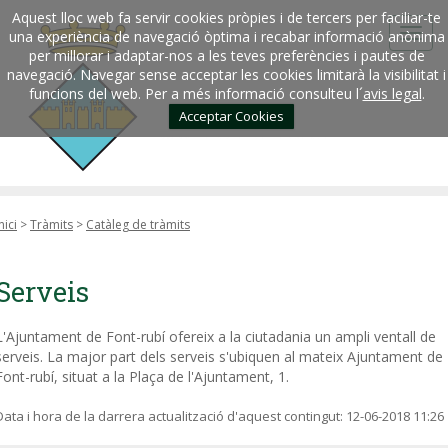
Aquest lloc web fa servir cookies pròpies i de tercers per faciliar-te
una experiència de navegació òptima i recabar informació anònima
per millorar i adaptar-nos a les teves preferències i pautes de
navegació. Navegar sense acceptar les cookies limitarà la visibilitat i
funcions del web. Per a més informació consulteu l´
avis legal
.
Acceptar Cookies
nici
>
Tràmits
>
Catàleg de tràmits
Serveis
L'Ajuntament de Font-rubí ofereix a la ciutadania un ampli ventall de
serveis. La major part dels serveis s'ubiquen al mateix Ajuntament de
Font-rubí, situat a la Plaça de l'Ajuntament, 1.
Data i hora de la darrera actualització d'aquest contingut:
12-06-2018 11:26