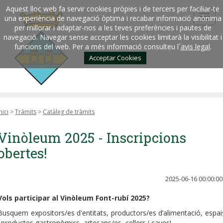
Aquest lloc web fa servir cookies pròpies i de tercers per faciliar-te
una experiència de navegació òptima i recabar informació anònima
per millorar i adaptar-nos a les teves preferències i pautes de
navegació. Navegar sense acceptar les cookies limitarà la visibilitat i
funcions del web. Per a més informació consulteu l´
avis legal
.
Acceptar Cookies
nici
>
Tràmits
>
Catàleg de tràmits
Vinòleum 2025 - Inscripcions
obertes!
2025-06-16 00:00:00
Vols participar al Vinòleum Font-rubí 2025?
Busquem expositors/es d'entitats, productors/es d’alimentació, espai
i productes gastronòmics, artesans/es, cellers i caves!