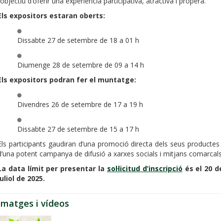
l’objectiu d’oferir una experiència participativa, atractiva i propera.
Els expositors estaran oberts:
Dissabte 27 de setembre de 18 a 01 h
Diumenge 28 de setembre de 09 a 14 h
Els expositors podran fer el muntatge:
Divendres 26 de setembre de 17 a 19 h
Dissabte 27 de setembre de 15 a 17 h
Els participants gaudiran d’una promoció directa dels seus productes 
d’una potent campanya de difusió a xarxes socials i mitjans comarcals
La data límit per presentar la
sol·licitud d’inscripció
és el 20 d
juliol de 2025.
Imatges i vídeos