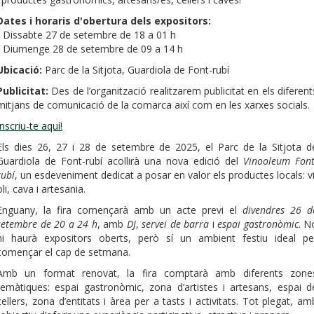
Dates i horaris d'obertura dels expositors:
- Dissabte 27 de setembre de 18 a 01 h
- Diumenge 28 de setembre de 09 a 14 h
Ubicació:
Parc de la Sitjota, Guardiola de Font-rubí
Publicitat:
Des de l’organització realitzarem publicitat en els diferent
mitjans de comunicació de la comarca així com en les xarxes socials.
Inscriu-te aquí!
Els dies 26, 27 i 28 de setembre de 2025, el Parc de la Sitjota d
Guardiola de Font-rubí acollirà una nova edició del
Vinooleum Font
rubí
, un esdeveniment dedicat a posar en valor els productes locals: vi
oli, cava i artesania.
Enguany, la fira començarà amb un acte previ el
divendres 26 d
setembre de 20 a 24 h
, amb
DJ
,
servei de barra
i
espai gastronòmic
. N
hi haurà expositors oberts, però sí un ambient festiu ideal pe
començar el cap de setmana.
Amb un format renovat, la fira comptarà amb diferents zone
temàtiques: espai gastronòmic, zona d’artistes i artesans, espai d
cellers, zona d’entitats i àrea per a tasts i activitats. Tot plegat, am