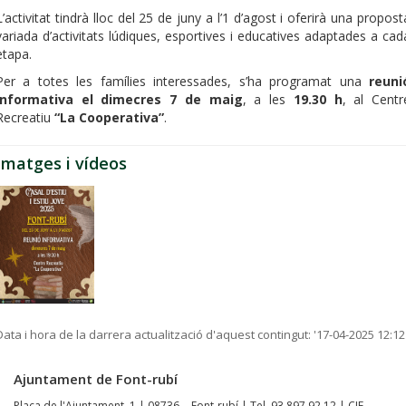
L’activitat tindrà lloc del 25 de juny a l’1 d’agost i oferirà una propost
variada d’activitats lúdiques, esportives i educatives adaptades a cad
etapa.
Per a totes les famílies interessades, s’ha programat una
reuni
informativa el dimecres 7 de maig
, a les
19.30 h
, al Centr
Recreatiu
“La Cooperativa”
.
Imatges i vídeos
Data i hora de la darrera actualització d'aquest contingut:
'17-04-2025 12:12
Ajuntament de Font-rubí
Plaça de l'Ajuntament, 1 | 08736 - Font-rubí | Tel. 93 897 92 12 | CIF