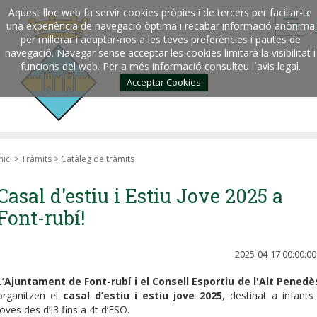
Aquest lloc web fa servir cookies pròpies i de tercers per faciliar-te
una experiència de navegació òptima i recabar informació anònima
per millorar i adaptar-nos a les teves preferències i pautes de
navegació. Navegar sense acceptar les cookies limitarà la visibilitat i
funcions del web. Per a més informació consulteu l´
avis legal
.
Acceptar Cookies
nici
>
Tràmits
>
Catàleg de tràmits
Casal d'estiu i Estiu Jove 2025 a
Font-rubí!
2025-04-17 00:00:00
L’Ajuntament de Font-rubí i el Consell Esportiu de l'Alt Penedè
organitzen el
casal d’estiu i estiu jove 2025
, destinat a infants 
joves des d’I3 fins a 4t d’ESO.