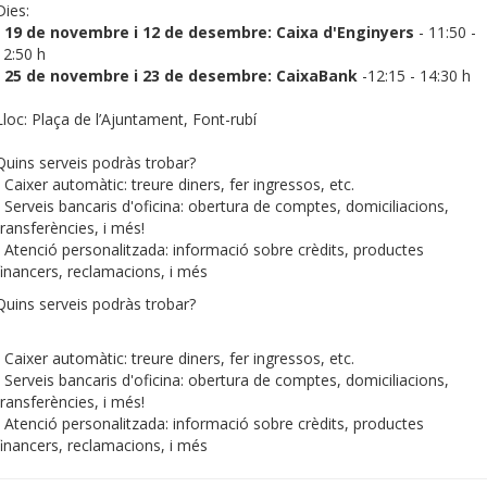
Dies:
19 de novembre i 12 de desembre: Caixa d'Enginyers
- 11:50 -
12:50 h
25 de novembre i 23 de desembre: CaixaBank
-12:15 - 14:30 h
Lloc: Plaça de l’Ajuntament, Font-rubí
Quins serveis podràs trobar?
- Caixer automàtic: treure diners, fer ingressos, etc.
- Serveis bancaris d'oficina: obertura de comptes, domiciliacions,
transferències, i més!
- Atenció personalitzada: informació sobre crèdits, productes
financers, reclamacions, i més
Quins serveis podràs trobar?
- Caixer automàtic: treure diners, fer ingressos, etc.
- Serveis bancaris d'oficina: obertura de comptes, domiciliacions,
transferències, i més!
- Atenció personalitzada: informació sobre crèdits, productes
financers, reclamacions, i més