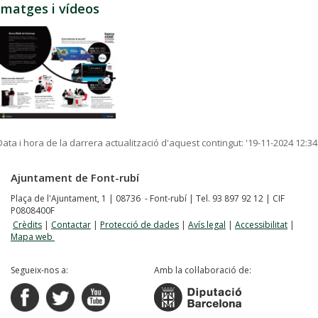
Imatges i vídeos
Data i hora de la darrera actualització d'aquest contingut:
'19-11-2024 12:34
Ajuntament de Font-rubí
Plaça de l'Ajuntament, 1 | 08736 - Font-rubí | Tel. 93 897 92 12 | CIF
P0808400F
Crèdits
|
Contactar
|
Protecció de dades
|
Avís legal
|
Accessibilitat
|
Mapa web
Segueix-nos a:
Amb la col·laboració de: