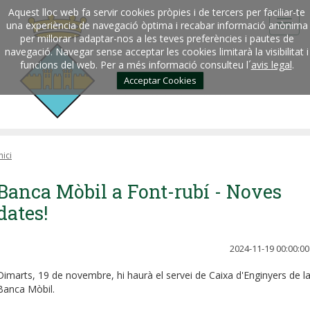
Aquest lloc web fa servir cookies pròpies i de tercers per faciliar-te
una experiència de navegació òptima i recabar informació anònima
per millorar i adaptar-nos a les teves preferències i pautes de
navegació. Navegar sense acceptar les cookies limitarà la visibilitat i
funcions del web. Per a més informació consulteu l´
avis legal
.
Acceptar Cookies
nici
Banca Mòbil a Font-rubí - Noves
dates!
2024-11-19 00:00:00
Dimarts, 19 de novembre, hi haurà el servei de Caixa d'Enginyers de l
Banca Mòbil.