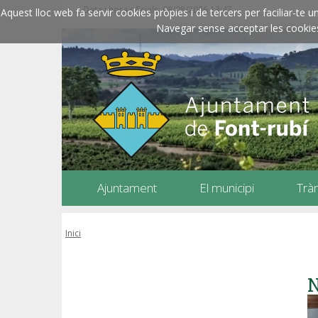
Data i hora oficials: 08/08/2026
13:47
Aquest lloc web fa servir cookies pròpies i de tercers per faciliar-t
Navegar sense acceptar les cookies l
Ajuntament
El municipi
Trà
Inici
N