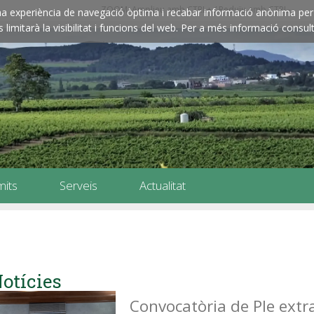
ZOOM: Amplieu amb CTRL+ / Reduïu amb CTRL-
e una experiència de navegació òptima i recabar informació anònima per 
imitarà la visibilitat i funcions del web. Per a més informació consult
mits
Serveis
Actualitat
otícies
Convocatòria de Ple extr