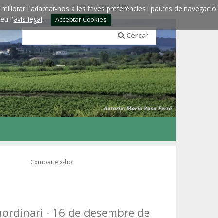
Idiomes:
esp
eng
fra
millorar i adaptar-nos a les teves preferències i pautes de navegació.
eu l´
avis legal
.
Acceptar Cookies
Cercar
Comparteix-ho:
aordinari - 16 de desembre de