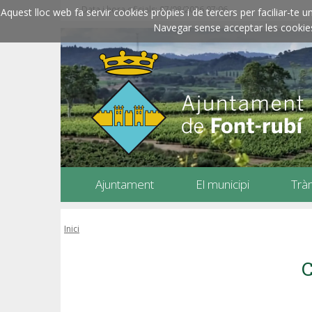
Data i hora oficials: 07/08/2026
07:06
Aquest lloc web fa servir cookies pròpies i de tercers per faciliar-t
Navegar sense acceptar les cookies l
Ajuntament
El municipi
Trà
Inici
C