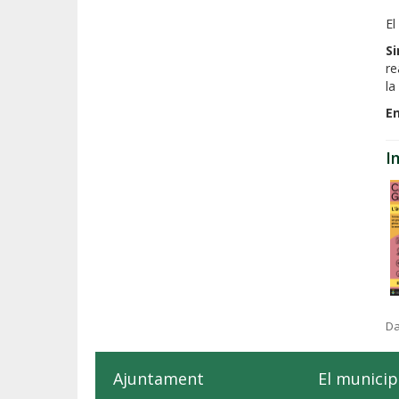
El
Si
re
la
En
I
Da
Ajuntament
El municip