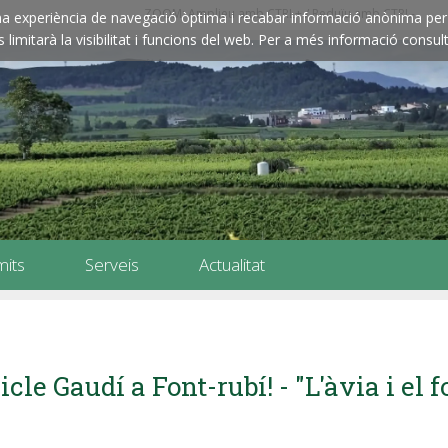
ZOOM: Amplieu amb CTRL+ / Reduïu amb CTRL-
e una experiència de navegació òptima i recabar informació anònima per 
imitarà la visibilitat i funcions del web. Per a més informació consult
mits
Serveis
Actualitat
icle Gaudí a Font-rubí! - "L'àvia i el f