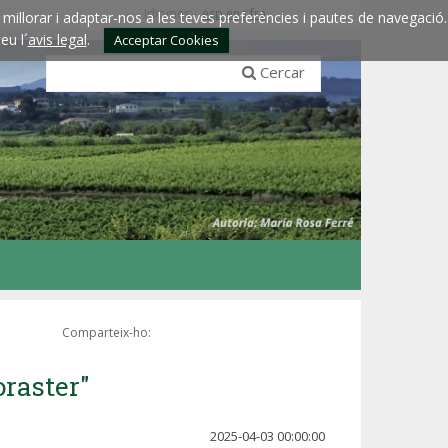
Idiomes:
esp
eng
fra
millorar i adaptar-nos a les teves preferències i pautes de navegació.
eu l´
avis legal
.
Acceptar Cookies
Cercar
Comparteix-ho:
oraster"
2025-04-03 00:00:00