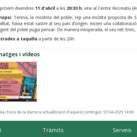
 pròxim divendres
11 d'abril
a les
20:30 h
, vine al Centre Recreatiu (A
nopsi
: Teresa, la modista del poble, rep una insòlita proposta de S
alitat, havia estat sastre al seu país d’origen. Inicien una col·labor
 gent del poble pugui pensar. De manera inesperada, el seu nét Enric, 
trades a taquilla
a partir de les 20h.
matges i vídeos
ta i hora de la darrera actualització d'aquest contingut:
'07-04-2025 14:06
i
Tràmits
Serveis