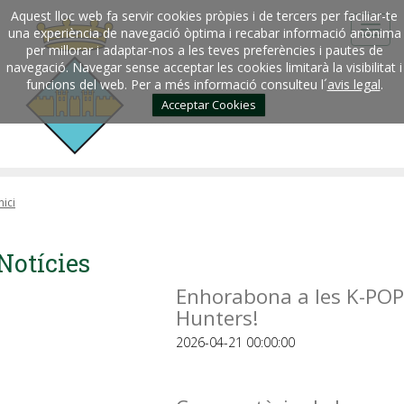
Aquest lloc web fa servir cookies pròpies i de tercers per faciliar-te
una experiència de navegació òptima i recabar informació anònima
per millorar i adaptar-nos a les teves preferències i pautes de
navegació. Navegar sense acceptar les cookies limitarà la visibilitat i
funcions del web. Per a més informació consulteu l´
avis legal
.
Acceptar Cookies
nici
Notícies
Enhorabona a les K-POP
Hunters!
2026-04-21 00:00:00