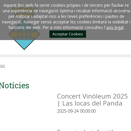
Aquest lloc web fa servir cookies pròpies i de tercers per faciliar-te
una experiència de navegació òptima i recabar informació anònima
per millorar i adaptar-nos a les teves preferències i pautes de
navegació. Navegar sense acceptar les cookies limitarà la visibilitat i
funcions del web. Per a més informació consulteu l´
avis legal
.
Acceptar Cookies
nici
Notícies
Concert Vinòleum 2025
| Las locas del Panda
2025-09-24 00:00:00