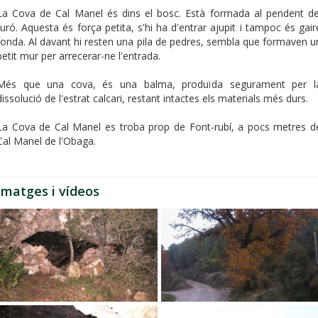
La Cova de Cal Manel és dins el bosc. Està formada al pendent de
turó. Aquesta és força petita, s'hi ha d'entrar ajupit i tampoc és gair
fonda. Al davant hi resten una pila de pedres, sembla que formaven u
petit mur per arrecerar-ne l'entrada.
Més que una cova, és una balma, produïda segurament per l
dissolució de l'estrat calcari, restant intactes els materials més durs.
La Cova de Cal Manel es troba prop de Font-rubí, a pocs metres d
Cal Manel de l'Obaga.
Imatges i vídeos