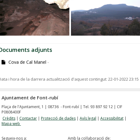
Documents adjunts
Cova de Cal Manel
-
Data i hora de la darrera actualització d'aquest contingut:
22-01-2022 23:15
Ajuntament de Font-rubí
Plaça de l'Ajuntament, 1 | 08736 - Font-rubí | Tel. 93 897 92 12 | CIF
P0808400F
Crèdits
|
Contactar
|
Protecció de dades
|
Avís legal
|
Accessibilitat
|
Mapa web
Segueix-nos a:
Amb la col·laboració de: