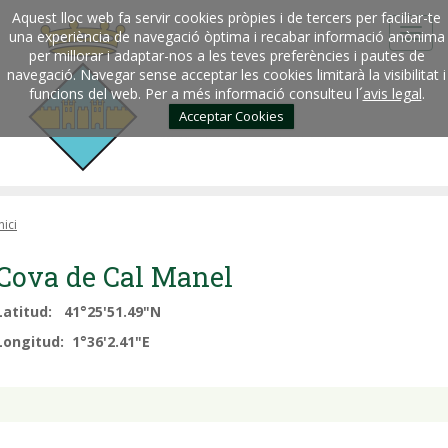
Aquest lloc web fa servir cookies pròpies i de tercers per faciliar-te
una experiència de navegació òptima i recabar informació anònima
per millorar i adaptar-nos a les teves preferències i pautes de
navegació. Navegar sense acceptar les cookies limitarà la visibilitat i
funcions del web. Per a més informació consulteu l´
avis legal
.
Acceptar Cookies
nici
Cova de Cal Manel
Latitud: 41°25'51.49"N
Longitud: 1°36'2.41"E