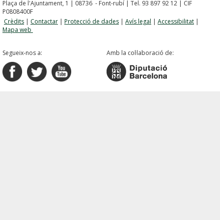
Plaça de l'Ajuntament, 1 | 08736 - Font-rubí | Tel. 93 897 92 12 | CIF
P0808400F
Crèdits
|
Contactar
|
Protecció de dades
|
Avís legal
|
Accessibilitat
|
Mapa web
Segueix-nos a:
Amb la col·laboració de: