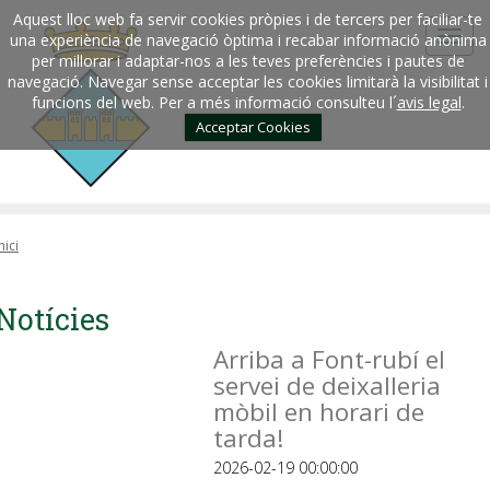
Aquest lloc web fa servir cookies pròpies i de tercers per faciliar-te
una experiència de navegació òptima i recabar informació anònima
per millorar i adaptar-nos a les teves preferències i pautes de
navegació. Navegar sense acceptar les cookies limitarà la visibilitat i
funcions del web. Per a més informació consulteu l´
avis legal
.
Acceptar Cookies
nici
Notícies
Arriba a Font-rubí el
servei de deixalleria
mòbil en horari de
tarda!
2026-02-19 00:00:00