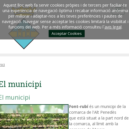
Aquest lloc web fa servir cookies pròpies i de tercers per faciliar-te
una experiència de navegació òptima i recabar informació anònima
per millorar i adaptar-nos a les teves preferències i pautes de
navegació. Navegar sense acceptar les cookies limitarà la visibilitat i
funcions del web. Per a més informació consulteu l´
avis legal
.
Acceptar Cookies
nici
El municipi
El municipi
Font-rubí
és un municipi de la
comarca de l'Alt Penedès
que està situat a la part nord de
la comarca, al límit amb la