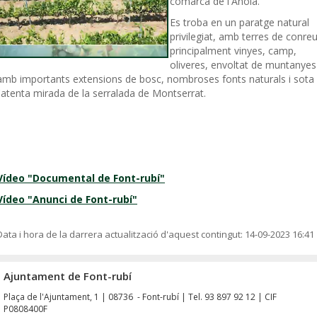
comarca de l'Anoia.
Es troba en un paratge natural
privilegiat, amb terres de conreu
principalment vinyes, camp,
oliveres, envoltat de muntanyes
amb importants extensions de bosc, nombroses fonts naturals i sota
l'atenta mirada de la serralada de Montserrat.
Vídeo "Documental de Font-rubí"
Vídeo "Anunci de Font-rubí"
Data i hora de la darrera actualització d'aquest contingut:
14-09-2023 16:41
Ajuntament de Font-rubí
Plaça de l'Ajuntament, 1 | 08736 - Font-rubí | Tel. 93 897 92 12 | CIF
P0808400F