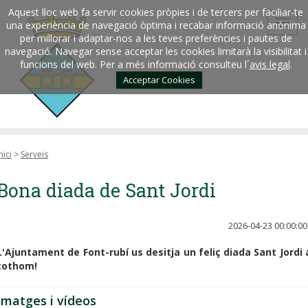
Aquest lloc web fa servir cookies pròpies i de tercers per faciliar-te
una experiència de navegació òptima i recabar informació anònima
per millorar i adaptar-nos a les teves preferències i pautes de
navegació. Navegar sense acceptar les cookies limitarà la visibilitat i
funcions del web. Per a més informació consulteu l´
avis legal
.
Acceptar Cookies
nici
>
Serveis
Bona diada de Sant Jordi
2026-04-23 00:00:00
L'Ajuntament de Font-rubí us desitja un feliç diada Sant Jordi 
tothom!
Imatges i vídeos