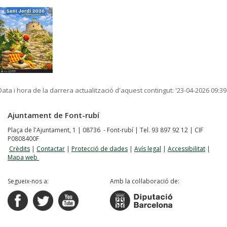
Data i hora de la darrera actualització d'aquest contingut:
'23-04-2026 09:39
Ajuntament de Font-rubí
Plaça de l'Ajuntament, 1 | 08736 - Font-rubí | Tel. 93 897 92 12 | CIF
P0808400F
Crèdits
|
Contactar
|
Protecció de dades
|
Avís legal
|
Accessibilitat
|
Mapa web
Segueix-nos a:
Amb la col·laboració de: