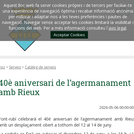
Aquest lloc web fa servir cookies pròpies i de tercers per faciliar-te
una experiència de navegació òptima i recabar informació anònima
per millorar i adaptar-nos a les teves preferències i pautes de
navegació. Navegar sense acceptar les cookies limitarà la visibilitat i
funcions del web. Per a més informació consulteu l´
avis legal
.
Acceptar Cookies
nici
>
Serveis
>
Catàleg de serveis
40è aniversari de l'agermanament
amb Rieux
2026-05-06 00:00:00
Font-rubí celebrarà el 40è aniversari de l’agermanament amb Rieu
amb un desplaçament obert a tothom del 12 al 14 de juny.
La sortida es farà en autocar el divendres 12 de juny, a les 16 h, i l