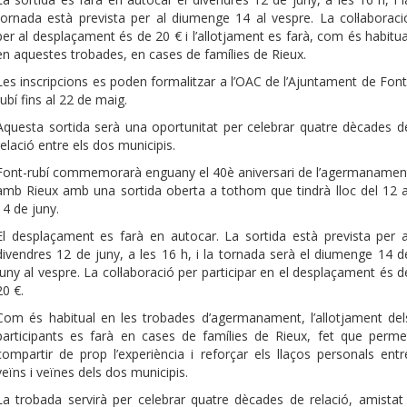
tornada està prevista per al diumenge 14 al vespre. La col·laboraci
per al desplaçament és de 20 € i l’allotjament es farà, com és habitua
en aquestes trobades, en cases de famílies de Rieux.
Les inscripcions es poden formalitzar a l’OAC de l’Ajuntament de Font
rubí fins al 22 de maig.
Aquesta sortida serà una oportunitat per celebrar quatre dècades d
relació entre els dos municipis.
Font-rubí commemorarà enguany el 40è aniversari de l’agermanamen
amb Rieux amb una sortida oberta a tothom que tindrà lloc del 12 a
14 de juny.
El desplaçament es farà en autocar. La sortida està prevista per a
divendres 12 de juny, a les 16 h, i la tornada serà el diumenge 14 d
juny al vespre. La col·laboració per participar en el desplaçament és d
20 €.
Com és habitual en les trobades d’agermanament, l’allotjament del
participants es farà en cases de famílies de Rieux, fet que perme
compartir de prop l’experiència i reforçar els llaços personals entr
veïns i veïnes dels dos municipis.
La trobada servirà per celebrar quatre dècades de relació, amistat 