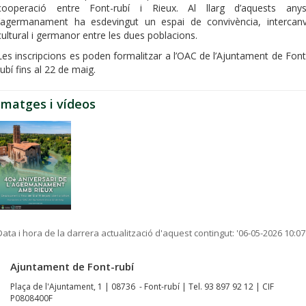
cooperació entre Font-rubí i Rieux. Al llarg d’aquests anys
l’agermanament ha esdevingut un espai de convivència, intercanv
cultural i germanor entre les dues poblacions.
Les inscripcions es poden formalitzar a l’OAC de l’Ajuntament de Font
rubí fins al 22 de maig.
Imatges i vídeos
Data i hora de la darrera actualització d'aquest contingut:
'06-05-2026 10:07
Ajuntament de Font-rubí
Plaça de l'Ajuntament, 1 | 08736 - Font-rubí | Tel. 93 897 92 12 | CIF
P0808400F