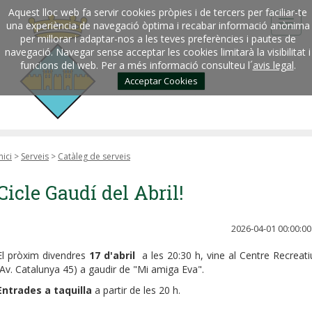
Aquest lloc web fa servir cookies pròpies i de tercers per faciliar-te
una experiència de navegació òptima i recabar informació anònima
per millorar i adaptar-nos a les teves preferències i pautes de
navegació. Navegar sense acceptar les cookies limitarà la visibilitat i
funcions del web. Per a més informació consulteu l´
avis legal
.
Acceptar Cookies
nici
>
Serveis
>
Catàleg de serveis
Cicle Gaudí del Abril!
2026-04-01 00:00:00
El pròxim divendres
17 d'abril
a les 20:30 h, vine al Centre Recreati
(Av. Catalunya 45) a gaudir de "Mi amiga Eva".
Entrades a taquilla
a partir de les 20 h.