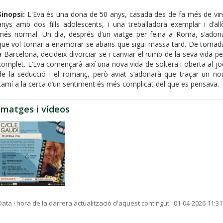
Sinopsi:
L'Eva és una dona de 50 anys, casada des de fa més de vin
anys amb dos fills adolescents, i una treballadora exemplar i d’all
més normal. Un dia, després d’un viatge per feina a Roma, s’adon
que vol tornar a enamorar-se abans que sigui massa tard. De tornad
a Barcelona, decideix divorciar-se i canviar el rumb de la seva vida pe
complet. L’Eva començarà així una nova vida de soltera i oberta al jo
de la seducció i el romanç, però aviat s’adonarà que traçar un no
camí a la cerca d’un sentiment és més complicat del que es pensava.
Imatges i vídeos
Data i hora de la darrera actualització d'aquest contingut:
'01-04-2026 11:31