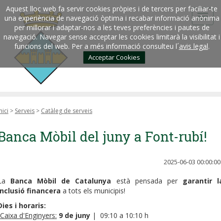
Aquest lloc web fa servir cookies pròpies i de tercers per faciliar-te
una experiència de navegació òptima i recabar informació anònima
per millorar i adaptar-nos a les teves preferències i pautes de
navegació. Navegar sense acceptar les cookies limitarà la visibilitat i
funcions del web. Per a més informació consulteu l´
avis legal
.
Acceptar Cookies
nici
>
Serveis
>
Catàleg de serveis
Banca Mòbil del juny a Font-rubí!
2025-06-03 00:00:00
La
Banca Mòbil de Catalunya
està pensada per
garantir l
inclusió financera
a tots els municipis!
Dies i horaris:
Caixa d'Enginyers:
9 de juny
| 09:10 a 10:10 h