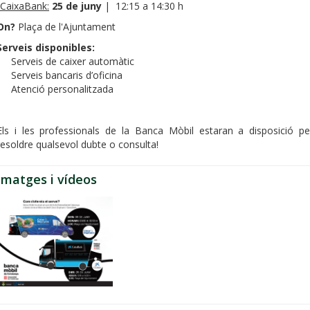
CaixaBank:
25 de juny
| 12:15 a 14:30 h
On?
Plaça de l'Ajuntament
Serveis disponibles:
• Serveis de caixer automàtic
• Serveis bancaris d’oficina
• Atenció personalitzada
Els i les professionals de la Banca Mòbil estaran a disposició pe
resoldre qualsevol dubte o consulta!
Imatges i vídeos