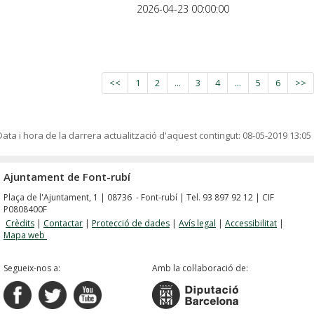
2026-04-23 00:00:00
<<
1
2
...
3
4
...
5
6
>>
Data i hora de la darrera actualització d'aquest contingut:
08-05-2019 13:05
Ajuntament de Font-rubí
Plaça de l'Ajuntament, 1 | 08736 - Font-rubí | Tel. 93 897 92 12 | CIF
P0808400F
Crèdits
|
Contactar
|
Protecció de dades
|
Avís legal
|
Accessibilitat
|
Mapa web
Segueix-nos a:
Amb la col·laboració de: