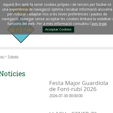
Aquest lloc web fa servir cookies pròpies i de tercers per faciliar-te
una experiència de navegació òptima i recabar informació anònima
per millorar i adaptar-nos a les teves preferències i pautes de
navegació. Navegar sense acceptar les cookies limitarà la visibilitat i
funcions del web. Per a més informació consulteu l´
avis legal
.
Acceptar Cookies
nici
>
Tràmits
Notícies
Festa Major Guardiola
de Font-rubí 2026
2026-07-30 00:00:00