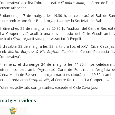
Cooperativa” acollirà l’obra de teatre
El pobre viudo
, a càrrec de l’elen
artístic Arbocenc.
El diumenge 17 de maig, a les 19.30 h, se celebrarà el Ball de San
Isidre amb Moon Star Band, organitzat per la Societat del Ball.
El divendres 22 de maig, a les 20.30 h, l’auditori del Centre Recreati
“La Cooperativa” acollirà una nova sessió del Cicle Gaudí amb l
pel·lícula
Sirat
, organitzada per l’Associació Empelt.
El dissabte 23 de maig, a les 23 h, tindrà lloc el XXVII Cicle Cava Jaz
amb
Martín Burguez & His Rhythm Combo
, al Centre Recreatiu “L
Cooperativa”.
Finalment, el diumenge 24 de maig, a les 11.30 h, se celebrarà l
missa i concert amb l’Agrupació Coral de Font-rubí a l’església d
Santa Maria de Bellver. La programació es clourà a les 19.30 h amb e
ball de tarda amb
Xarop de Nit
, al Centre Recreatiu “La Cooperativa”.
Totes les activitats són gratuïtes, excepte el Cicle Cava Jazz.
Imatges i vídeos