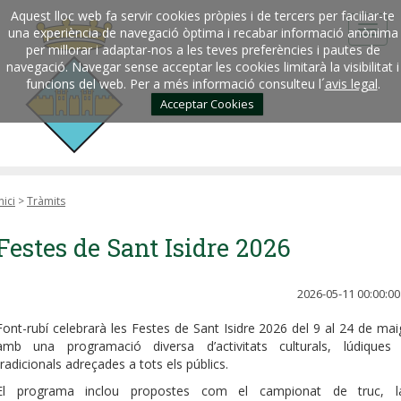
Aquest lloc web fa servir cookies pròpies i de tercers per faciliar-te
una experiència de navegació òptima i recabar informació anònima
per millorar i adaptar-nos a les teves preferències i pautes de
navegació. Navegar sense acceptar les cookies limitarà la visibilitat i
funcions del web. Per a més informació consulteu l´
avis legal
.
Acceptar Cookies
nici
>
Tràmits
Festes de Sant Isidre 2026
2026-05-11 00:00:00
Font-rubí celebrarà les Festes de Sant Isidre 2026 del 9 al 24 de mai
amb una programació diversa d’activitats culturals, lúdiques 
tradicionals adreçades a tots els públics.
El programa inclou propostes com el campionat de truc, l