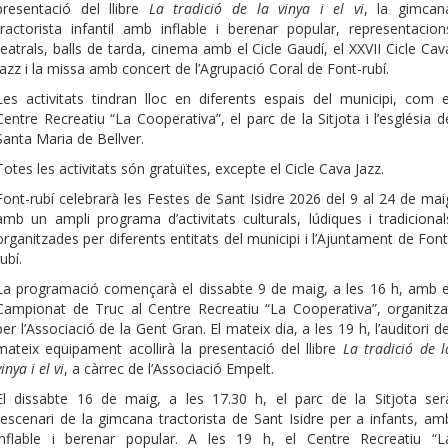
presentació del llibre
La tradició de la vinya i el vi
, la gimcan
tractorista infantil amb inflable i berenar popular, representacion
teatrals, balls de tarda, cinema amb el Cicle Gaudí, el XXVII Cicle Cav
Jazz i la missa amb concert de l’Agrupació Coral de Font-rubí.
Les activitats tindran lloc en diferents espais del municipi, com e
Centre Recreatiu “La Cooperativa”, el parc de la Sitjota i l’església d
Santa Maria de Bellver.
Totes les activitats són gratuïtes, excepte el Cicle Cava Jazz.
Font-rubí celebrarà les Festes de Sant Isidre 2026 del 9 al 24 de mai
amb un ampli programa d’activitats culturals, lúdiques i tradicional
organitzades per diferents entitats del municipi i l’Ajuntament de Font
rubí.
La programació començarà el dissabte 9 de maig, a les 16 h, amb e
Campionat de Truc al Centre Recreatiu “La Cooperativa”, organitza
per l’Associació de la Gent Gran. El mateix dia, a les 19 h, l’auditori de
mateix equipament acollirà la presentació del llibre
La tradició de l
vinya i el vi
, a càrrec de l’Associació Empelt.
El dissabte 16 de maig, a les 17.30 h, el parc de la Sitjota ser
l’escenari de la gimcana tractorista de Sant Isidre per a infants, am
inflable i berenar popular. A les 19 h, el Centre Recreatiu “L