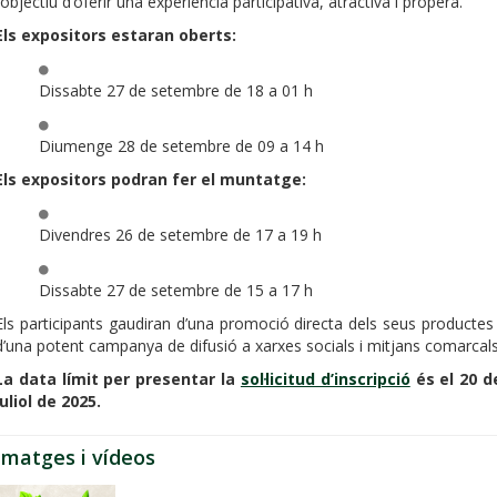
l’objectiu d’oferir una experiència participativa, atractiva i propera.
Els expositors estaran oberts:
Dissabte 27 de setembre de 18 a 01 h
Diumenge 28 de setembre de 09 a 14 h
Els expositors podran fer el muntatge:
Divendres 26 de setembre de 17 a 19 h
Dissabte 27 de setembre de 15 a 17 h
Els participants gaudiran d’una promoció directa dels seus productes 
d’una potent campanya de difusió a xarxes socials i mitjans comarcals
La data límit per presentar la
sol·licitud d’inscripció
és el 20 d
juliol de 2025.
Imatges i vídeos