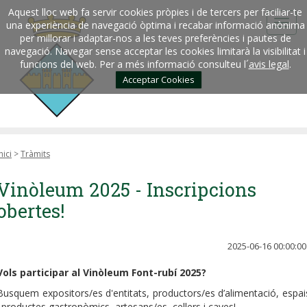
Aquest lloc web fa servir cookies pròpies i de tercers per faciliar-te
una experiència de navegació òptima i recabar informació anònima
per millorar i adaptar-nos a les teves preferències i pautes de
navegació. Navegar sense acceptar les cookies limitarà la visibilitat i
funcions del web. Per a més informació consulteu l´
avis legal
.
Acceptar Cookies
nici
>
Tràmits
Vinòleum 2025 - Inscripcions
obertes!
2025-06-16 00:00:00
Vols participar al Vinòleum Font-rubí 2025?
Busquem expositors/es d'entitats, productors/es d’alimentació, espai
i productes gastronòmics, artesans/es, cellers i caves!