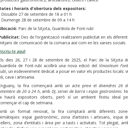
Dates i horaris d'obertura dels expositors:
- Dissabte 27 de setembre de 18 a 01 h
- Diumenge 28 de setembre de 09 a 14 h
Ubicació:
Parc de la Sitjota, Guardiola de Font-rubí
Publicitat:
Des de l’organització realitzarem publicitat en els diferent
mitjans de comunicació de la comarca així com en les xarxes socials.
Inscriu-te aquí!
Els dies 26, 27 i 28 de setembre de 2025, el Parc de la Sitjota d
Guardiola de Font-rubí acollirà una nova edició del
Vinooleum Font
rubí
, un esdeveniment dedicat a posar en valor els productes locals: vi
oli, cava i artesania.
Enguany, la fira començarà amb un acte previ el
divendres 26 d
setembre de 20 a 24 h
, amb
DJ
,
servei de barra
i
espai gastronòmic
. N
hi haurà expositors oberts, però sí un ambient festiu ideal pe
començar el cap de setmana.
Amb un format renovat, la fira comptarà amb diferents zone
temàtiques: espai gastronòmic, zona d’artistes i artesans, espai d
cellers, zona d’entitats i àrea per a tasts i activitats. Tot plegat, am