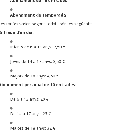
Abonament de 10 entrades
Abonament de temporada
Les tarifes varien segons l’edat i són les següents:
Entrada d’un dia:
Infants de 6 a 13 anys: 2,50 €
Joves de 14 a 17 anys: 3,50 €
Majors de 18 anys: 4,50 €
Abonament personal de 10 entrades:
De 6 a 13 anys: 20 €
De 14 a 17 anys: 25 €
Majors de 18 anys: 32 €