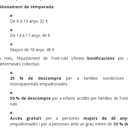
Abonament de temporada:
De 6 a 13 anys: 32 €
De 14 a 17 anys: 40 €
Majors de 18 anys: 48 €
A més, l’Ajuntament de Font-rubí ofereix
bonificacions
per 
determinats col·lectius:
25 % de descompte
per a famílies nombroses 
monoparentals empadronades.
50 % de descompte
per a infants acollits per famílies de Font
rubí.
Accés gratuït
per a persones
majors de 65 any
empadronades i per a persones amb un grau mínim de
33 % d