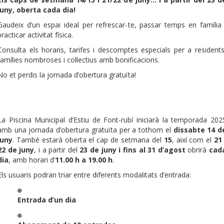
juny, oberta cada dia!
Gaudeix d’un espai ideal per refrescar-te, passar temps en família 
practicar activitat física.
Consulta els horaris, tarifes i descomptes especials per a residents
famílies nombroses i col·lectius amb bonificacions.
No et perdis la jornada d’obertura gratuïta!
La Piscina Municipal d’Estiu de Font-rubí iniciarà la temporada 202
amb una jornada d’obertura gratuïta per a tothom el
dissabte 14 d
juny
. També estarà oberta el cap de setmana del
15
, així com el
21 
22 de juny
, i a partir del
23 de juny i fins al 31 d’agost
obrirà
cad
dia
, amb horari d’
11.00 h a 19.00 h
.
Els usuaris podran triar entre diferents modalitats d’entrada:
Entrada d’un dia