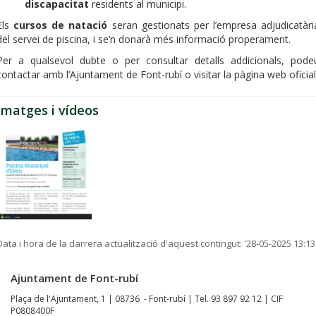
discapacitat
residents al municipi.
Els
cursos de natació
seran gestionats per l’empresa adjudicatàri
del servei de piscina, i se’n donarà més informació properament.
Per a qualsevol dubte o per consultar detalls addicionals, pode
contactar amb l’Ajuntament de Font-rubí o visitar la pàgina web oficial
Imatges i vídeos
Data i hora de la darrera actualització d'aquest contingut:
'28-05-2025 13:13
Ajuntament de Font-rubí
Plaça de l'Ajuntament, 1 | 08736 - Font-rubí | Tel. 93 897 92 12 | CIF
P0808400F