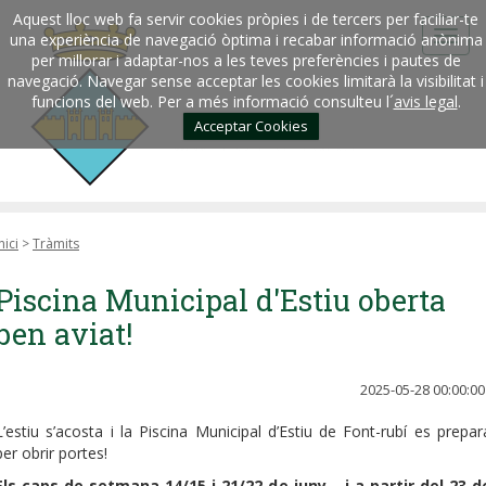
Aquest lloc web fa servir cookies pròpies i de tercers per faciliar-te
una experiència de navegació òptima i recabar informació anònima
per millorar i adaptar-nos a les teves preferències i pautes de
navegació. Navegar sense acceptar les cookies limitarà la visibilitat i
funcions del web. Per a més informació consulteu l´
avis legal
.
Acceptar Cookies
nici
>
Tràmits
Piscina Municipal d'Estiu oberta
ben aviat!
2025-05-28 00:00:00
L’estiu s’acosta i la Piscina Municipal d’Estiu de Font-rubí es prepar
per obrir portes!
Els caps de setmana 14/15 i 21/22 de juny... i a partir del 23 d