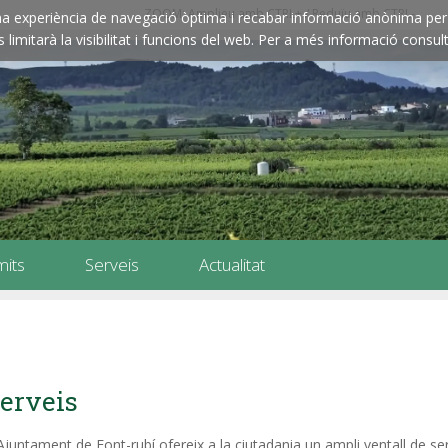
ZOOM: Amplieu amb CTRL+ / Reduïu amb CTRL-
e una experiència de navegació òptima i recabar informació anònima per 
imitarà la visibilitat i funcions del web. Per a més informació consult
mits
Serveis
Actualitat
erveis
Ajuntament de Font-rubí ofereix a la ciutadania un ampli ventall de se