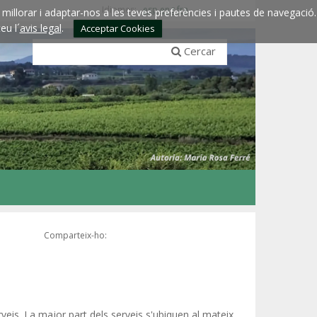
Idiomes:
esp
eng
fra
millorar i adaptar-nos a les teves preferències i pautes de navegació.
eu l´
avis legal
.
Acceptar Cookies
Cercar
Comparteix-ho:
rveis. La major part dels serveis s'ubiquen al mateix