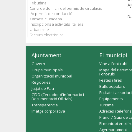
Tributària
Aj
Canvi de domicili del permís de circulació
i/o permís de conducció
Da
Carpeta ciutadana
Inscripcions a activitats i tallers
Urbanisme
Factura electrònica
Ajuntament
El municipi
Govern
Vine a Font-rubí
Grups municipals
Mapa del Patrimon
Font-rubí
Organització municipal
Festes i fires
Regidories
Balls populars
Jutjat de Pau
Entitats i associac
CIDO (Cercador d'informació i
Documentació Oficials)
Equipaments
Transparència
Turisme
Imatge corporativa
Adreces i telèfons
Plànol / Guia de c
El municipi en xifr
Agermanament