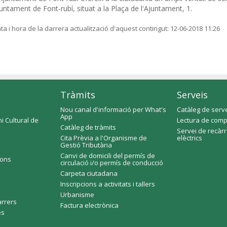
untament de Font-rubí, situat a la Plaça de l'Ajuntament, 1.
ta i hora de la darrera actualització d'aquest contingut:
12-06-2018 11:26
Tràmits
Serveis
Nou canal d'informació per What's
Catàleg de serv
App
i Cultural de
Lectura de comp
Catàleg de tràmits
Servei de recàr
Cita Prèvia a l'Organisme de
elèctrics
Gestió Tributària
Canvi de domicili del permís de
ions
circulació i/o permís de conducció
Carpeta ciutadana
Inscripcions a activitats i tallers
Urbanisme
arrers
Factura electrònica
es