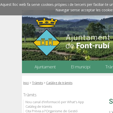
Data i hora oficials: 08/08/2026
16:54
Aquest lloc web fa servir cookies pròpies i de tercers per faciliar-t
Navegar sense acceptar les cookies l
Ajuntament
El municipi
Trà
Inici
>
Tràmits
>
Catàleg de tràmits
Tràmits
S
Nou canal d'informació per What's App
Catàleg de tràmits
Cita Prèvia a l'Organisme de Gestió
L'