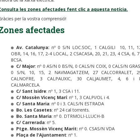
Consulta les zones afectades fent clic a aquesta notícia.
Gràcies per la vostra comprensió!
Zones afectades
Av. Catalunya:
nº 0 S/N LOC.SOC, 1 CALGILI 10, 11, 1
OBR, 14, 16, 17, 2-4 LOCAL, 2 CSACASA, 20, 21, 23, 4 CSA, 6, 7 
8CSA.
C/ Major
: nº 0 AS/N 0 BS/N, 0 CALS/N COIX, 0 CALS/N GRAS
0 S/N, 10, 15, 2 NAVMAGATZEM, 27 CALCORRALET, 2
CALNOFRE, 3 CALPAUXIC, 30 CALJAUMET, 4, 6 i 
CALMARCELA.
C/ Sant Isidre
: nº 1, 3 CSA i 11.
C/ Mossèn Vicenç Marí
: nº 1, 3 CALPI/OL i 4.
C/ Santa Maria
: nº 0 i 3. CALS/N ESTRADA
Bo. Les Casetes
: nº 24 cal torrents.
Bo. Santa Maria
: nº 0. DTRMOLI-LLUCH-B
C/ Carrerada
: nº 5.
Ptge. Mossèn Vicenç Marit:
nº 0. CSAS/N VDA
Plaça de l'Ajuntament
: nº 1.