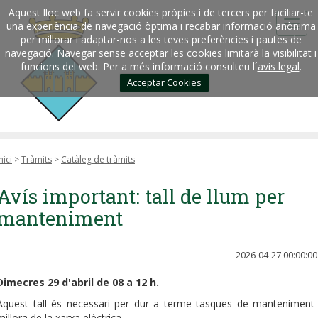
Aquest lloc web fa servir cookies pròpies i de tercers per faciliar-te
una experiència de navegació òptima i recabar informació anònima
per millorar i adaptar-nos a les teves preferències i pautes de
navegació. Navegar sense acceptar les cookies limitarà la visibilitat i
funcions del web. Per a més informació consulteu l´
avis legal
.
Acceptar Cookies
nici
>
Tràmits
>
Catàleg de tràmits
Avís important: tall de llum per
manteniment
2026-04-27 00:00:00
Dimecres 29 d'abril de 08 a 12 h.
Aquest tall és necessari per dur a terme tasques de manteniment 
millora de la xarxa elèctrica.