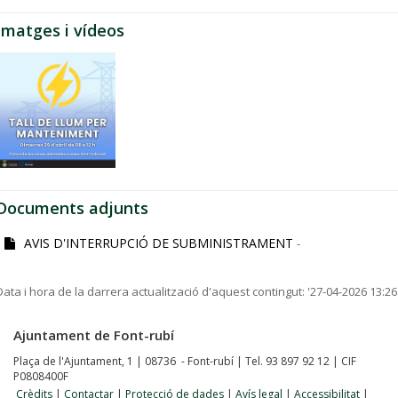
Imatges i vídeos
Documents adjunts
AVIS D'INTERRUPCIÓ DE SUBMINISTRAMENT
-
Data i hora de la darrera actualització d'aquest contingut:
'27-04-2026 13:26
Ajuntament de Font-rubí
Plaça de l'Ajuntament, 1 | 08736 - Font-rubí | Tel. 93 897 92 12 | CIF
P0808400F
Crèdits
|
Contactar
|
Protecció de dades
|
Avís legal
|
Accessibilitat
|