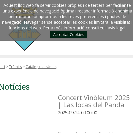
Aquest lloc web fa servir cookies pròpies i de tercers per faciliar-te
una experiència de navegació òptima i recabar informació anònima
per millorar i adaptar-nos a les teves preferències i pautes de
navegació. Navegar sense acceptar les cookies limitarà la visibilitat i
funcions del web. Per a més informació consulteu l´
avis legal
.
Acceptar Cookies
nici
>
Tràmits
>
Catàleg de tràmits
Notícies
Concert Vinòleum 2025
| Las locas del Panda
2025-09-24 00:00:00