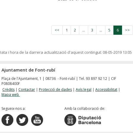
<<
1
2
...
3
...
5
6
>>
Data i hora de la darrera actualització d'aquest contingut:
08-05-2019 13:05
Ajuntament de Font-rubí
Plaça de l'Ajuntament, 1 | 08736 - Font-rubí | Tel. 93 897 92 12 | CIF
P0808400F
Crèdits
|
Contactar
|
Protecció de dades
|
Avís legal
|
Accessibilitat
|
Mapa web
Segueix-nos a:
Amb la col·laboració de: