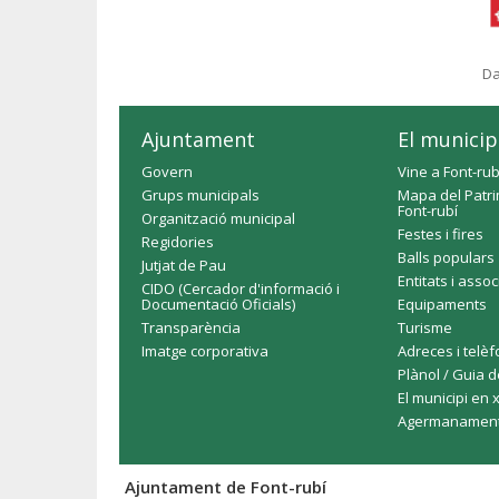
Da
Ajuntament
El municip
Govern
Vine a Font-rub
Grups municipals
Mapa del Patri
Font-rubí
Organització municipal
Festes i fires
Regidories
Balls populars
Jutjat de Pau
Entitats i asso
CIDO (Cercador d'informació i
Documentació Oficials)
Equipaments
Transparència
Turisme
Imatge corporativa
Adreces i telè
Plànol / Guia d
El municipi en 
Agermanamen
Ajuntament de Font-rubí