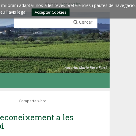
Idiomes:
esp
eng
fra
millorar i adaptar-nos a les teves preferències i pautes de navegació.
eu l´
avis legal
.
Acceptar Cookies
Cercar
Comparteix-ho:
 reconeixement a les
bí