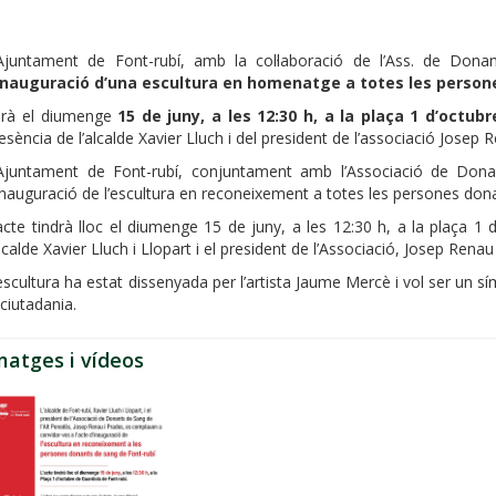
Ajuntament de Font-rubí, amb la col·laboració de l’Ass. de Dona
inauguració d’una escultura en homenatge a totes les person
erà el diumenge
15 de juny, a les 12:30 h, a la plaça 1 d’octub
esència de l’alcalde Xavier Lluch i del president de l’associació Josep 
Ajuntament de Font-rubí, conjuntament amb l’Associació de Dona
inauguració de l’escultura en reconeixement a totes les persones dona
acte tindrà lloc el diumenge 15 de juny, a les 12:30 h, a la plaça 1 
alcalde Xavier Lluch i Llopart i el president de l’Associació, Josep Renau
escultura ha estat dissenyada per l’artista Jaume Mercè i vol ser un s
 ciutadania.
matges i vídeos