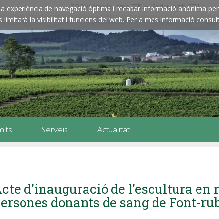
ZOOM: Amplieu amb CTRL+ / Reduïu amb CTRL-
e una experiència de navegació òptima i recabar informació anònima per 
imitarà la visibilitat i funcions del web. Per a més informació consult
mits
Serveis
Actualitat
cte d'inauguració de l'escultura en
ersones donants de sang de Font-ru