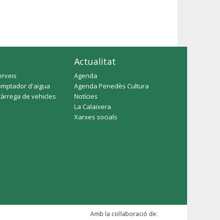
Actualitat
erveis
Agenda
omptador d'aigua
Agenda Penedès Cultura
càrrega de vehicles
Notícies
La Calaixera
Xarxes socials
Amb la col·laboració de: