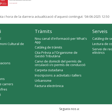
ta i hora de la darrera actualització d'aquest contingut:
'04-06-2025 12:50
i
Tràmits
Serveis
í
Nou canal d'informació per What's
Catàleg de s
App
moni Cultural de
Lectura de c
Catàleg de tràmits
Servei de re
Cita Prèvia a l'Organisme de
elèctrics
Gestió Tributària
Canvi de domicili del permís de
ciacions
circulació i/o permís de conducció
Carpeta ciutadana
Inscripcions a activitats i tallers
fons
Urbanisme
e carrers
Factura electrònica
xifres
t
Segueix-nos a: