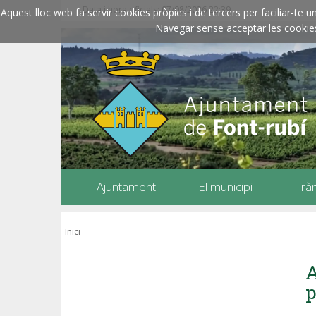
Data i hora oficials: 07/08/2026
22:39
Aquest lloc web fa servir cookies pròpies i de tercers per faciliar-t
Navegar sense acceptar les cookies l
Ajuntament
El municipi
Trà
Inici
A
p