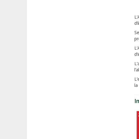
L’
d’
S
pr
L’
d’
L’
l’
L’
la
I