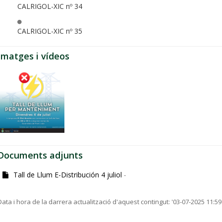
CALRIGOL-XIC nº 34
CALRIGOL-XIC nº 35
Imatges i vídeos
Documents adjunts
Tall de Llum E-Distribución 4 juliol
-
Data i hora de la darrera actualització d'aquest contingut:
'03-07-2025 11:59