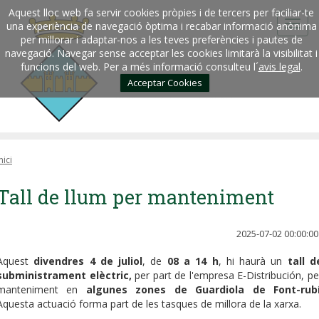
Aquest lloc web fa servir cookies pròpies i de tercers per faciliar-te
una experiència de navegació òptima i recabar informació anònima
per millorar i adaptar-nos a les teves preferències i pautes de
navegació. Navegar sense acceptar les cookies limitarà la visibilitat i
funcions del web. Per a més informació consulteu l´
avis legal
.
Acceptar Cookies
nici
Tall de llum per manteniment
2025-07-02 00:00:00
Aquest
divendres 4 de juliol
, de
08 a 14 h
, hi haurà un
tall d
subministrament elèctric,
per part de l'empresa E-Distribución, pe
manteniment en
algunes zones de Guardiola de Font-rub
Aquesta actuació forma part de les tasques de millora de la xarxa.