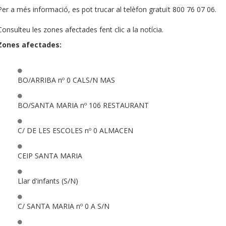
Per a més informació, es pot trucar al telèfon gratuït 800 76 07 06.
Consulteu les zones afectades fent clic a la notícia.
Zones afectades:
BO/ARRIBA nº 0 CALS/N MAS
BO/SANTA MARIA nº 106 RESTAURANT
C/ DE LES ESCOLES nº 0 ALMACEN
CEIP SANTA MARIA
Llar d'infants (S/N)
C/ SANTA MARIA nº 0 A S/N