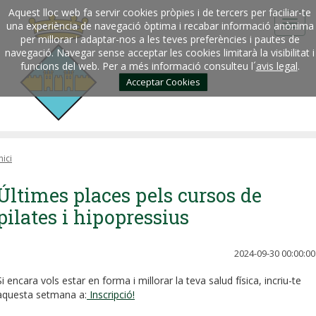
Aquest lloc web fa servir cookies pròpies i de tercers per faciliar-te
una experiència de navegació òptima i recabar informació anònima
per millorar i adaptar-nos a les teves preferències i pautes de
navegació. Navegar sense acceptar les cookies limitarà la visibilitat i
funcions del web. Per a més informació consulteu l´
avis legal
.
Acceptar Cookies
nici
Últimes places pels cursos de
pilates i hipopressius
2024-09-30 00:00:00
Si encara vols estar en forma i millorar la teva salud física, incriu-te
aquesta setmana a:
Inscripció!