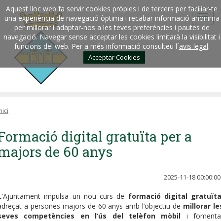
Aquest lloc web fa servir cookies pròpies i de tercers per faciliar-te
una experiència de navegació òptima i recabar informació anònima
per millorar i adaptar-nos a les teves preferències i pautes de
navegació. Navegar sense acceptar les cookies limitarà la visibilitat i
funcions del web. Per a més informació consulteu l´
avis legal
.
Acceptar Cookies
nici
Formació digital gratuïta per a
majors de 60 anys
2025-11-18 00:00:00
L'Ajuntament impulsa un nou curs de
formació digital gratuït
adreçat a persones majors de 60 anys amb l’objectiu de
millorar le
seves competències en l’ús del telèfon mòbil
i fomenta