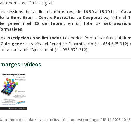
l’autonomia en l’àmbit digital.
Les sessions tindran lloc els
dimecres, de 16.30 a 18.30 h
, al
Casa
de la Gent Gran – Centre Recreatiu La Cooperativa
, entre el
1
de gener i el 25 de febrer
, en un total de
set session
formatives
.
Les
inscripcions són limitades
i es poden formalitzar fins al
dillun
12 de gener
a través del Servei de Dinamització (tel. 654 645 912) 
contactant amb l’Ajuntament (tel. 938 979 212).
Imatges i vídeos
Data i hora de la darrera actualització d'aquest contingut:
'18-11-2025 10:45