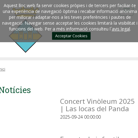
Aquest lloc web fa servir cookies pròpies i de tercers per faciliar-te
una experiència de navegació òptima i recabar informació anònima
per millorar i adaptar-nos a les teves preferències i pautes de
navegació. Navegar sense acceptar les cookies limitarà la visibilitat i
funcions del web. Per a més informació consulteu l´
avis legal
.
Acceptar Cookies
nici
Notícies
Concert Vinòleum 2025
| Las locas del Panda
2025-09-24 00:00:00