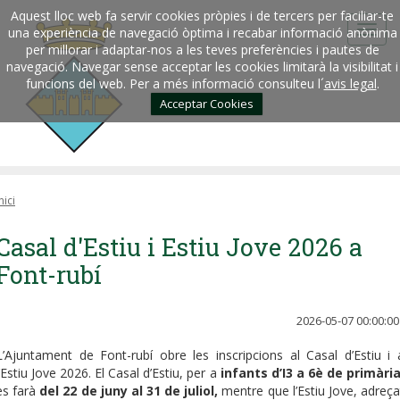
Aquest lloc web fa servir cookies pròpies i de tercers per faciliar-te
una experiència de navegació òptima i recabar informació anònima
per millorar i adaptar-nos a les teves preferències i pautes de
navegació. Navegar sense acceptar les cookies limitarà la visibilitat i
funcions del web. Per a més informació consulteu l´
avis legal
.
Acceptar Cookies
nici
Casal d'Estiu i Estiu Jove 2026 a
Font-rubí
2026-05-07 00:00:00
L’Ajuntament de Font-rubí obre les inscripcions al Casal d’Estiu i 
l’Estiu Jove 2026. El Casal d’Estiu, per a
infants d’I3 a 6è de primàri
es farà
del 22 de juny al 31 de juliol,
mentre que l’Estiu Jove, adreça