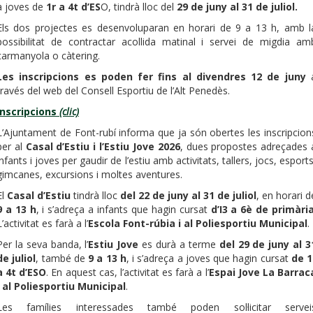
a joves de
1r a 4t d’ES
O, tindrà lloc del
29 de juny al 31 de juliol.
Els dos projectes es desenvoluparan en horari de 9 a 13 h, amb l
possibilitat de contractar acollida matinal i servei de migdia am
carmanyola o càtering.
Les inscripcions es poden fer fins al divendres 12 de juny
través del web del Consell Esportiu de l’Alt Penedès.
Inscripcions
(clic)
L’Ajuntament de Font-rubí informa que ja són obertes les inscripcion
per al
Casal d’Estiu i l’Estiu Jove 2026
, dues propostes adreçades 
infants i joves per gaudir de l’estiu amb activitats, tallers, jocs, esports
gimcanes, excursions i moltes aventures.
El
Casal d’Estiu
tindrà lloc
del 22 de juny al 31 de juliol
, en horari d
9 a 13 h
, i s’adreça a infants que hagin cursat
d’I3 a 6è de primàri
L’activitat es farà a l’
Escola Font-rúbia i al Poliesportiu Municipal
.
Per la seva banda, l’
Estiu Jove
es durà a terme
del 29 de juny al 3
de juliol
, també de
9 a 13 h
, i s’adreça a joves que hagin cursat
de 1
a 4t d’ESO
. En aquest cas, l’activitat es farà a l’
Espai Jove La Barrac
i al Poliesportiu Municipal
.
Les famílies interessades també poden sol·licitar servei