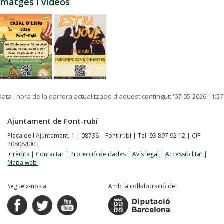
Imatges i vídeos
Data i hora de la darrera actualització d'aquest contingut:
'07-05-2026 11:57
Ajuntament de Font-rubí
Plaça de l'Ajuntament, 1 | 08736 - Font-rubí | Tel. 93 897 92 12 | CIF
P0808400F
Crèdits
|
Contactar
|
Protecció de dades
|
Avís legal
|
Accessibilitat
|
Mapa web
Segueix-nos a:
Amb la col·laboració de: