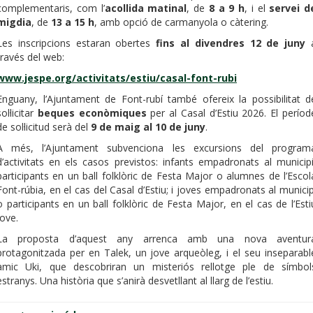
complementaris, com l’
acollida matinal
, de
8 a 9 h
, i el
servei d
migdia
, de
13 a 15 h
, amb opció de carmanyola o càtering.
Les inscripcions estaran obertes
fins al divendres 12 de juny
través del web:
www.jespe.org/activitats/estiu/casal-font-rubi
Enguany, l’Ajuntament de Font-rubí també ofereix la possibilitat d
sol·licitar
beques econòmiques
per al Casal d’Estiu 2026. El períod
de sol·licitud serà del
9 de maig al 10 de juny
.
A més, l’Ajuntament subvenciona les excursions del program
d’activitats en els casos previstos: infants empadronats al municipi
participants en un ball folklòric de Festa Major o alumnes de l’Escol
Font-rúbia, en el cas del Casal d’Estiu; i joves empadronats al municip
o participants en un ball folklòric de Festa Major, en el cas de l’Esti
Jove.
La proposta d’aquest any arrenca amb una nova aventur
protagonitzada per en Talek, un jove arqueòleg, i el seu inseparabl
amic Uki, que descobriran un misteriós rellotge ple de símbol
estranys. Una història que s’anirà desvetllant al llarg de l’estiu.