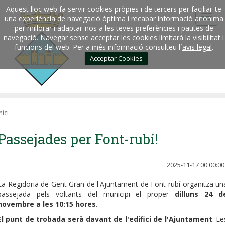
Aquest lloc web fa servir cookies pròpies i de tercers per faciliar-te
una experiència de navegació òptima i recabar informació anònima
per millorar i adaptar-nos a les teves preferències i pautes de
navegació. Navegar sense acceptar les cookies limitarà la visibilitat i
funcions del web. Per a més informació consulteu l´
avis legal
.
Acceptar Cookies
nici
Passejades per Font-rubí!
2025-11-17 00:00:00
La Regidoria de Gent Gran de l'Ajuntament de Font-rubí organitza un
passejada pels voltants del municipi el proper
dilluns 24 d
novembre a les 10:15 hores
.
El punt de trobada serà davant de l'edifici de l'Ajuntament
. Le