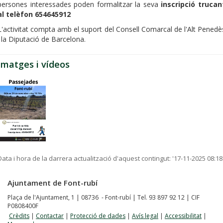
persones interessades poden formalitzar la seva
inscripció trucan
al telèfon 654645912
L'activitat compta amb el suport del Consell Comarcal de l'Alt Penedè
i la Diputació de Barcelona.
Imatges i vídeos
Data i hora de la darrera actualització d'aquest contingut:
'17-11-2025 08:18
Ajuntament de Font-rubí
Plaça de l'Ajuntament, 1 | 08736 - Font-rubí | Tel. 93 897 92 12 | CIF
P0808400F
Crèdits
|
Contactar
|
Protecció de dades
|
Avís legal
|
Accessibilitat
|