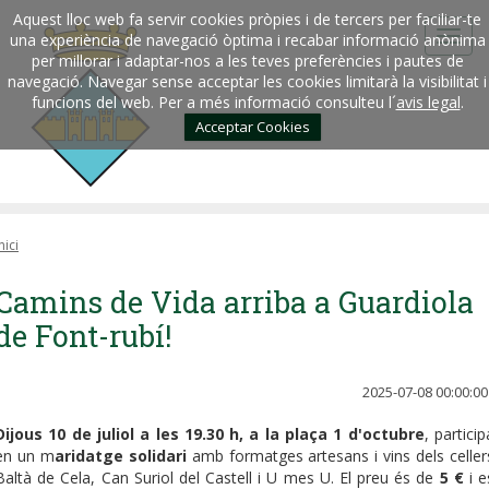
Aquest lloc web fa servir cookies pròpies i de tercers per faciliar-te
una experiència de navegació òptima i recabar informació anònima
per millorar i adaptar-nos a les teves preferències i pautes de
navegació. Navegar sense acceptar les cookies limitarà la visibilitat i
funcions del web. Per a més informació consulteu l´
avis legal
.
Acceptar Cookies
nici
Camins de Vida arriba a Guardiola
de Font-rubí!
2025-07-08 00:00:00
Dijous 10 de juliol a les 19.30 h, a la plaça 1 d'octubre
, particip
en un m
aridatge solidari
amb formatges artesans i vins dels celler
Baltà de Cela, Can Suriol del Castell i U mes U. El preu és de
5 €
i e