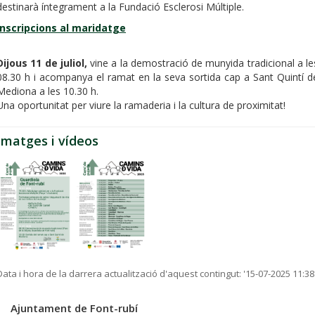
destinarà íntegrament a la Fundació Esclerosi Múltiple.
Inscripcions al maridatge
Dijous 11 de juliol,
vine a la demostració de munyida tradicional a le
08.30 h i acompanya el ramat en la seva sortida cap a Sant Quintí d
Mediona a les 10.30 h.
Una oportunitat per viure la ramaderia i la cultura de proximitat!
Imatges i vídeos
Data i hora de la darrera actualització d'aquest contingut:
'15-07-2025 11:38
Ajuntament de Font-rubí