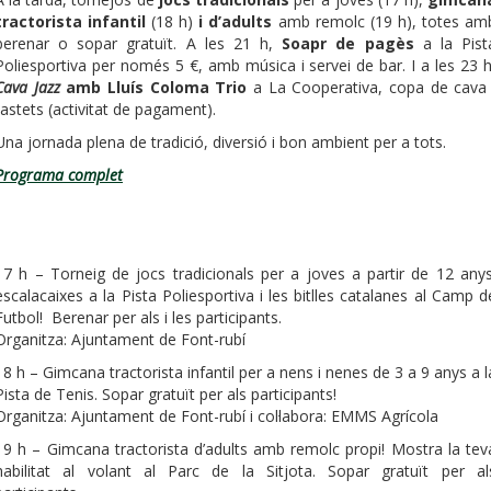
tractorista infantil
(18 h)
i d’adults
amb remolc (19 h), totes am
berenar o sopar gratuït. A les 21 h,
Soapr de pagès
a la Pist
Poliesportiva per només 5 €, amb música i servei de bar. I a les 23 h
Cava Jazz
amb Lluís Coloma Trio
a La Cooperativa, copa de cava 
tastets (activitat de pagament).
Una jornada plena de tradició, diversió i bon ambient per a tots.
Programa complet
17 h – Torneig de jocs tradicionals per a joves a partir de 12 anys
escalacaixes a la Pista Poliesportiva i les bitlles catalanes al Camp d
Futbol! Berenar per als i les participants.
Organitza: Ajuntament de Font-rubí
18 h – Gimcana tractorista infantil per a nens i nenes de 3 a 9 anys a l
Pista de Tenis. Sopar gratuït per als participants!
Organitza: Ajuntament de Font-rubí i col·labora: EMMS Agrícola
19 h – Gimcana tractorista d’adults amb remolc propi! Mostra la tev
habilitat al volant al Parc de la Sitjota. Sopar gratuït per al