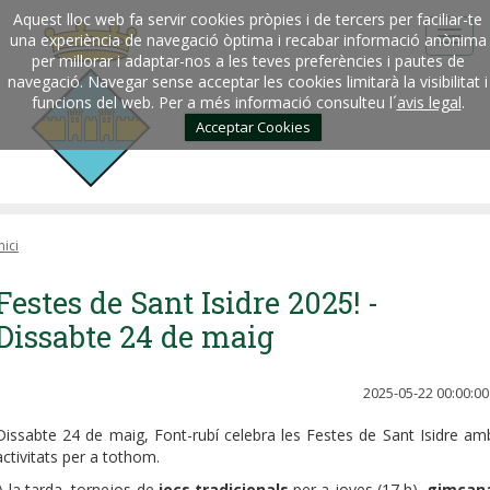
Aquest lloc web fa servir cookies pròpies i de tercers per faciliar-te
una experiència de navegació òptima i recabar informació anònima
per millorar i adaptar-nos a les teves preferències i pautes de
navegació. Navegar sense acceptar les cookies limitarà la visibilitat i
funcions del web. Per a més informació consulteu l´
avis legal
.
Acceptar Cookies
nici
Festes de Sant Isidre 2025! -
Dissabte 24 de maig
2025-05-22 00:00:00
Dissabte 24 de maig, Font-rubí celebra les Festes de Sant Isidre am
activitats per a tothom.
A la tarda, tornejos de
jocs tradicionals
per a joves (17 h),
gimcan