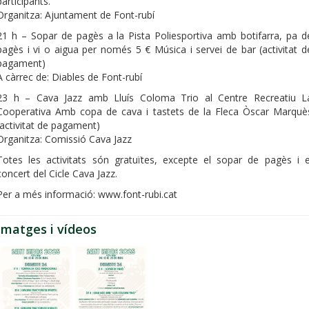
participants.
Organitza: Ajuntament de Font-rubí
21 h – Sopar de pagès a la Pista Poliesportiva amb botifarra, pa d
pagès i vi o aigua per només 5 € Música i servei de bar (activitat d
pagament)
A càrrec de: Diables de Font-rubí
23 h – Cava Jazz amb Lluís Coloma Trio al Centre Recreatiu L
Cooperativa Amb copa de cava i tastets de la Fleca Òscar Marquè
(activitat de pagament)
Organitza: Comissió Cava Jazz
Totes les activitats són gratuïtes, excepte el sopar de pagès i e
concert del Cicle Cava Jazz.
Per a més informació: www.font-rubi.cat
Imatges i vídeos