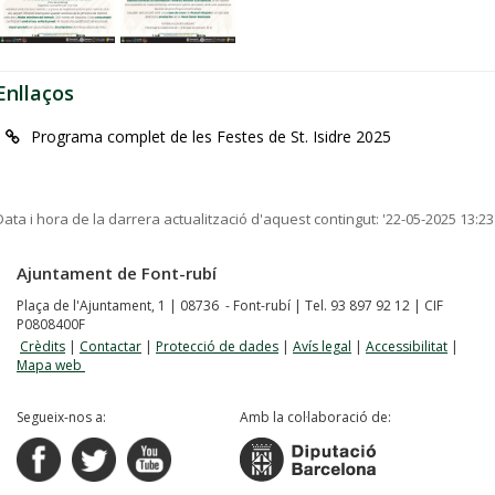
Enllaços
Programa complet de les Festes de St. Isidre 2025
Data i hora de la darrera actualització d'aquest contingut:
'22-05-2025 13:23
Ajuntament de Font-rubí
Plaça de l'Ajuntament, 1 | 08736 - Font-rubí | Tel. 93 897 92 12 | CIF
P0808400F
Crèdits
|
Contactar
|
Protecció de dades
|
Avís legal
|
Accessibilitat
|
Mapa web
Segueix-nos a:
Amb la col·laboració de: