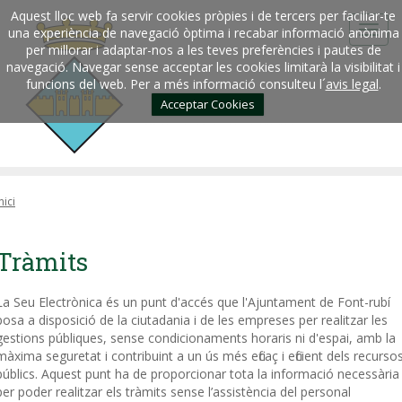
Aquest lloc web fa servir cookies pròpies i de tercers per faciliar-te
una experiència de navegació òptima i recabar informació anònima
per millorar i adaptar-nos a les teves preferències i pautes de
navegació. Navegar sense acceptar les cookies limitarà la visibilitat i
funcions del web. Per a més informació consulteu l´
avis legal
.
Acceptar Cookies
nici
Tràmits
La Seu Electrònica és un punt d'accés que l'Ajuntament de Font-rubí
posa a disposició de la ciutadania i de les empreses per realitzar les
gestions públiques, sense condicionaments horaris ni d'espai, amb la
màxima seguretat i contribuint a un ús més eficaç i eficient dels recurso
públics. Aquest punt ha de proporcionar tota la informació necessària
per poder realitzar els tràmits sense l’assistència del personal