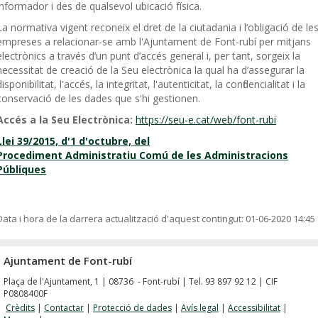
informador i des de qualsevol ubicació física.
La normativa vigent reconeix el dret de la ciutadania i l’obligació de le
empreses a relacionar-se amb l'Ajuntament de Font-rubí per mitjans
electrònics a través d’un punt d’accés general i, per tant, sorgeix la
necessitat de creació de la Seu electrònica la qual ha d’assegurar la
disponibilitat, l'accés, la integritat, l'autenticitat, la confidencialitat i la
conservació de les dades que s'hi gestionen.
Accés a la Seu Electrònica:
https://seu-e.cat/web/font-rubi
Llei 39/2015, d'1 d'octubre, del
Procediment Administratiu Comú de les Administracions
Públiques
Data i hora de la darrera actualització d'aquest contingut:
01-06-2020 14:45
Ajuntament de Font-rubí
Plaça de l'Ajuntament, 1 | 08736 - Font-rubí | Tel. 93 897 92 12 | CIF
P0808400F
Crèdits
|
Contactar
|
Protecció de dades
|
Avís legal
|
Accessibilitat
|