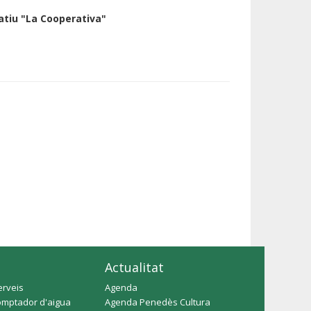
atiu "La Cooperativa"
Actualitat
erveis
Agenda
omptador d'aigua
Agenda Penedès Cultura