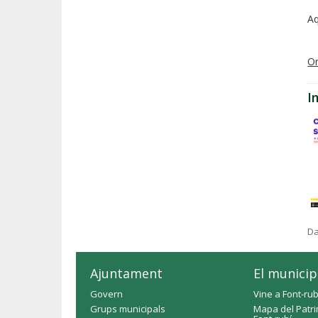
A
Or
I
Da
Ajuntament
El municip
Govern
Vine a Font-rub
Grups municipals
Mapa del Patri