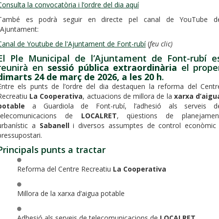
Consulta la convocatòria i l’ordre del dia aquí
També es podrà seguir en directe pel canal de YouTube d
l’Ajuntament:
Canal de Youtube de l'Ajuntament de Font-rubí
(
feu clic)
El Ple Municipal de l’Ajuntament de Font-rubí e
reunirà en
sessió pública extraordinària
el prope
dimarts 24 de març de 2026, a les 20 h
.
Entre els punts de l’ordre del dia destaquen la reforma del Centr
Recreatiu
La Cooperativa
, actuacions de millora de la
xarxa d’aigu
potable
a Guardiola de Font-rubí, l’adhesió als serveis d
telecomunicacions de
LOCALRET
, qüestions de planejamen
urbanístic a
Sabanell
i diversos assumptes de control econòmic 
pressupostari.
Principals punts a tractar
Reforma del Centre Recreatiu
La Cooperativa
Millora de la xarxa d’aigua potable
Adhesió als serveis de telecomunicacions de
LOCALRET