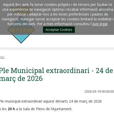
Aquest lloc web fa servir cookies pròpies i de tercers per faciliar-te
una experiència de navegació òptima i recabar informació anònima
per millorar i adaptar-nos a les teves preferències i pautes de
navegació. Navegar sense acceptar les cookies limitarà la visibilitat i
funcions del web. Per a més informació consulteu l´
avis legal
.
Acceptar Cookies
nici
Ple Municipal extraordinari - 24 de
març de 2026
2026-03-19 00:00:00
Ple municipal extraordinari aquest dimarts 24 de març de 2026
A les
20 h
a la Sala de Plens de l’Ajuntament.