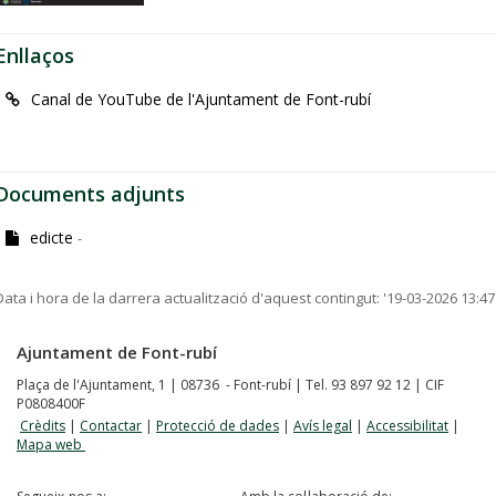
Enllaços
Canal de YouTube de l'Ajuntament de Font-rubí
Documents adjunts
edicte
-
Data i hora de la darrera actualització d'aquest contingut:
'19-03-2026 13:47
Ajuntament de Font-rubí
Plaça de l'Ajuntament, 1 | 08736 - Font-rubí | Tel. 93 897 92 12 | CIF
P0808400F
Crèdits
|
Contactar
|
Protecció de dades
|
Avís legal
|
Accessibilitat
|
Mapa web