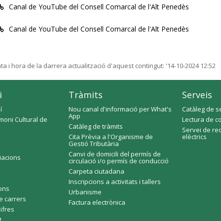
Canal de YouTube del Consell Comarcal de l'Alt Penedès
Canal de YouTube del Consell Comarcal de l'Alt Penedès
ta i hora de la darrera actualització d'aquest contingut:
'14-10-2024 12:52
i
Tràmits
Serveis
í
Nou canal d'informació per What's
Catàleg de s
App
moni Cultural de
Lectura de c
Catàleg de tràmits
Servei de re
Cita Prèvia a l'Organisme de
elèctrics
Gestió Tributària
Canvi de domicili del permís de
ciacions
circulació i/o permís de conducció
Carpeta ciutadana
Inscripcions a activitats i tallers
fons
Urbanisme
e carrers
Factura electrònica
xifres
t