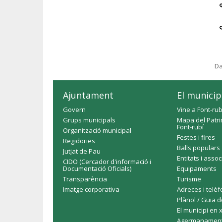
Da
Ajuntament
El municip
Govern
Vine a Font-rub
Grups municipals
Mapa del Patri
Font-rubí
Organització municipal
Festes i fires
Regidories
Balls populars
Jutjat de Pau
Entitats i asso
CIDO (Cercador d'informació i
Documentació Oficials)
Equipaments
Transparència
Turisme
Imatge corporativa
Adreces i telè
Plànol / Guia d
El municipi en 
Agermanamen