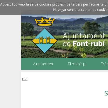
Data i hora oficials: 08/08/2026
08:47
Aquest lloc web fa servir cookies pròpies i de tercers per faciliar-t
Navegar sense acceptar les cookies l
Ajuntament
El municipi
Trà
Inici
S