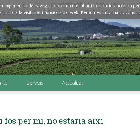
ZOOM: Amplieu amb CTRL+ / Reduïu amb CTRL-
e una experiència de navegació òptima i recabar informació anònima per 
imitarà la visibilitat i funcions del web. Per a més informació consult
mits
Serveis
Actualitat
i fos per mi, no estaria així