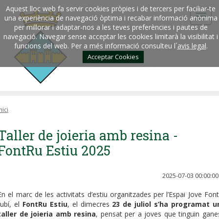
Aquest lloc web fa servir cookies pròpies i de tercers per faciliar-te
una experiència de navegació òptima i recabar informació anònima
per millorar i adaptar-nos a les teves preferències i pautes de
navegació. Navegar sense acceptar les cookies limitarà la visibilitat i
funcions del web. Per a més informació consulteu l´
avis legal
.
Acceptar Cookies
nici
Taller de joieria amb resina -
FontRu Estiu 2025
2025-07-03 00:00:00
En el marc de les activitats d’estiu organitzades per l’Espai Jove Font
rubí, el
FontRu Estiu
, el dimecres
23 de juliol s’ha programat u
taller de joieria amb resina
, pensat per a joves que tinguin gane