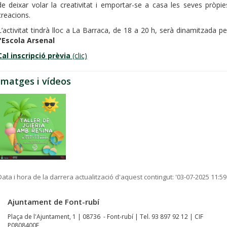
de deixar volar la creativitat i emportar-se a casa les seves pròpie
creacions.
L’activitat tindrà lloc a La Barraca, de 18 a 20 h, serà dinamitzada pe
l'Escola Arsenal
Cal inscripció prèvia
(clic)
Imatges i vídeos
Data i hora de la darrera actualització d'aquest contingut:
'03-07-2025 11:59
Ajuntament de Font-rubí
Plaça de l'Ajuntament, 1 | 08736 - Font-rubí | Tel. 93 897 92 12 | CIF
P0808400F