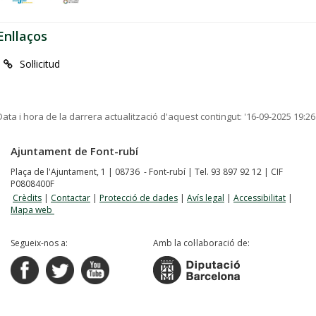
Enllaços
Sol·licitud
Data i hora de la darrera actualització d'aquest contingut:
'16-09-2025 19:26
Ajuntament de Font-rubí
Plaça de l'Ajuntament, 1 | 08736 - Font-rubí | Tel. 93 897 92 12 | CIF
P0808400F
Crèdits
|
Contactar
|
Protecció de dades
|
Avís legal
|
Accessibilitat
|
Mapa web
Segueix-nos a:
Amb la col·laboració de: