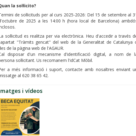
Quan la sol·licito?
Termini de sol·licituds per al curs 2025-2026: Del 15 de setembre al 3
d'octubre de 2025 a les 14:00 h (hora local de Barcelona) ambdó
inclosos.
La sol·licitud es realitza per via electrònica. Heu d'accedir a través d
l'apartat "Tràmits gencat" del web de la Generalitat de Catalunya 
des de la pàgina web de l'AGAUR.
Cal disposar d'un mecanisme d'identificació digital, a nom de l
persona sol·licitant. Us recomanem l'idCat Mòbil.
Per a més informació i suport, contacte amb nosaltres enviant u
missatge al 620 38 65 42.
Imatges i vídeos