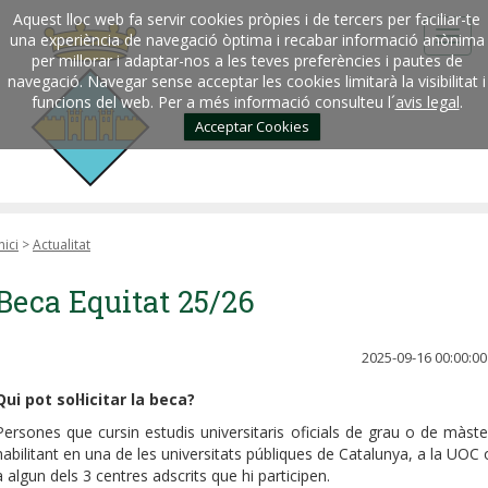
Aquest lloc web fa servir cookies pròpies i de tercers per faciliar-te
una experiència de navegació òptima i recabar informació anònima
per millorar i adaptar-nos a les teves preferències i pautes de
navegació. Navegar sense acceptar les cookies limitarà la visibilitat i
funcions del web. Per a més informació consulteu l´
avis legal
.
Acceptar Cookies
nici
>
Actualitat
Beca Equitat 25/26
2025-09-16 00:00:00
Qui pot sol·licitar la beca?
Persones que cursin estudis universitaris oficials de grau o de màste
habilitant en una de les universitats públiques de Catalunya, a la UOC 
a algun dels 3 centres adscrits que hi participen.