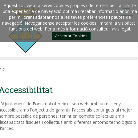
Aquest lloc web fa servir cookies pròpies i de tercers per faciliar-te
una experiència de navegació òptima i recabar informació anònima
per millorar i adaptar-nos a les teves preferències i pautes de
navegació. Navegar sense acceptar les cookies limitarà la visibilitat i
funcions del web. Per a més informació consulteu l´
avis legal
.
Acceptar Cookies
nici
Accessibilitat
L'Ajuntament de Font-rubí ofereix el seu web amb un disseny
accessible amb l'objectiu de garantir l'accés als continguts al major
nombre possible de persones, tenint en compte col·lectius amb
discapacitats fí­siques i col·lectius amb diferents entorns tecnològics o
d'accés.