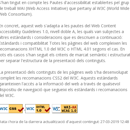
S'han tingut en compte les Pautes d'accessibilitat establertes pel grup
de treball WAI (Web Access Initiative) que pertany al W3C (World Wide
Web Consortium).
En concret, aquest web s'adapta a les pautes del Web Content
Accessibility Guidelines 1.0, nivell doble A, les quals van subjectes a
altres estàndards i consideracions que es descriuen a continuació:
Estàndards i compatibilitat Totes les pàgines del web compleixen les
recomanacions XHTML 1.0 del W3C o HTML 4.01 segons el cas. En
tots els casos s'han seguit els criteris de marcat semàntic i estructura
per separar l'estructura de la presentació dels continguts.
La presentació dels continguts de les pàgines web s'ha desenvolupat
complint les recomanacions CSS2 del W3C. Aquests estàndards
garanteixen l'accés a la informació del web a través de qualsevol
dispositiu de navegació que segueixi els estàndards i recomanacions
del W3C.
Data i hora de la darrera actualització d'aquest contingut:
27-03-2019 12:48