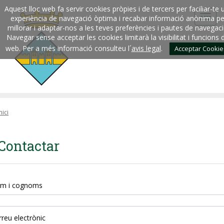
Aquest lloc web fa servir cookies pròpies i de tercers per faciliar-te 
experiència de navegació òptima i recabar informació anònima pe
millorar i adaptar-nos a les teves preferències i pautes de navegaci
Navegar sense acceptar les cookies limitarà la visibilitat i funcions 
web. Per a més informació consulteu l´
avis legal
.
Acceptar Cookie
nici
Contactar
m i cognoms
reu electrònic