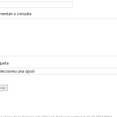
mentari o consulta
queta
viar