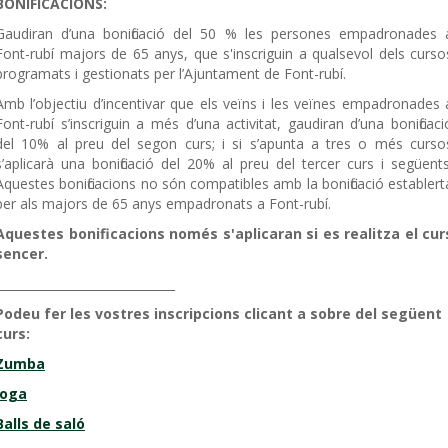
BONIFICACIONS:
Gaudiran d’una bonificació del 50 % les persones empadronades 
Font-rubí majors de 65 anys, que s'inscriguin a qualsevol dels curso
programats i gestionats per l’Ajuntament de Font-rubí.
Amb l’objectiu d’incentivar que els veïns i les veïnes empadronades 
Font-rubí s’inscriguin a més d’una activitat, gaudiran d’una bonificaci
del 10% al preu del segon curs; i si s’apunta a tres o més curso
s’aplicarà una bonificació del 20% al preu del tercer curs i següents
Aquestes bonificacions no són compatibles amb la bonificació establert
per als majors de 65 anys empadronats a Font-rubí.
Aquestes bonificacions només s'aplicaran si es realitza el cur
sencer.
______________________________
Podeu fer les vostres inscripcions clicant a sobre del següent
curs:
Zumba
Ioga
Balls de saló