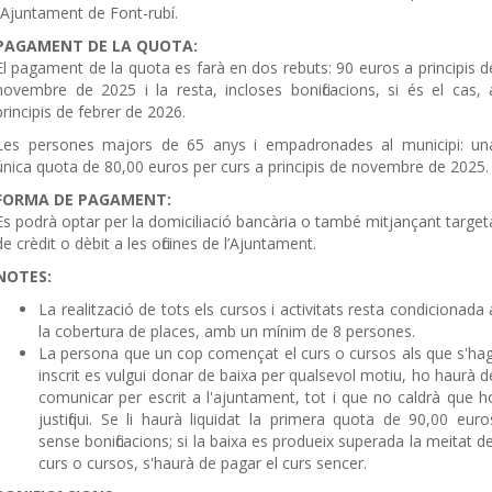
l’Ajuntament de Font-rubí.
PAGAMENT DE LA QUOTA:
El pagament de la quota es farà en dos rebuts: 90 euros a principis d
novembre de 2025 i la resta, incloses bonificacions, si és el cas, 
principis de febrer de 2026.
Les persones majors de 65 anys i empadronades al municipi: un
única quota de 80,00 euros per curs a principis de novembre de 2025.
FORMA DE PAGAMENT:
Es podrà optar per la domiciliació bancària o també mitjançant target
de crèdit o dèbit a les oficines de l’Ajuntament.
NOTES:
La realització de tots els cursos i activitats resta condicionada 
la cobertura de places, amb un mínim de 8 persones.
La persona que un cop començat el curs o cursos als que s'hag
inscrit es vulgui donar de baixa per qualsevol motiu, ho haurà d
comunicar per escrit a l'ajuntament, tot i que no caldrà que h
justifiqui. Se li haurà liquidat la primera quota de 90,00 euro
sense bonificacions; si la baixa es produeix superada la meitat de
curs o cursos, s'haurà de pagar el curs sencer.