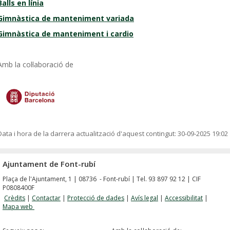
Balls en línia
Gimnàstica de manteniment variada
Gimnàstica de manteniment i cardio
Amb la col·laboració de
Data i hora de la darrera actualització d'aquest contingut:
30-09-2025 19:02
Ajuntament de Font-rubí
Plaça de l'Ajuntament, 1 | 08736 - Font-rubí | Tel. 93 897 92 12 | CIF
P0808400F
Crèdits
|
Contactar
|
Protecció de dades
|
Avís legal
|
Accessibilitat
|
Mapa web