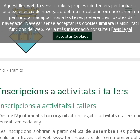
Aquest lloc web fa servir cookies pròpies i de tercers per faciliar-te
una experiència de navegació òptima i recabar informació anònima
per millorar i adaptar-nos a les teves preferències i pautes de
navegació. Navegar sense acceptar les cookies limitarà la visibilitat i
funcions del web. Per a més informació consulteu l´
avis legal
.
Acceptar Cookies
nici
>
Tràmits
Inscripcions a activitats i tallers
Inscripcions a activitats i tallers
Des de l’Ajuntament s'han organitzat un seguit d'activitats i tallers qu
es realitzen cada any.
Les inscripcions s’obriran a partir del
22 de setembre
i es podra
realitzar a través del web www.font-rubi.cat o de forma presencial 