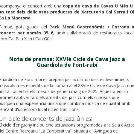
Acompanya el concert amb una
copa de cava de Caves U Més U 
un tast dels deliciosos productes de Xarcuteria Cal Serra i Ol
Ca La Madrona.
També, pots gaudir del
Pack Menú Gastronòmic + Entrada a
concert per només 35 €
, amb col·laboració de restaurants local
com Cal Pau Xich i Can Güell.
Nota de premsa: XXVIè Cicle de Cava Jazz a
Guardiola de Font-rubí
Guardiola de Font-rubí es prepara per acollir un dels esdeveniments
musicals més esperats de la comarca: el XXVIè Cicle de Cava Jazz, qu
tindrà lloc entre els mesos de gener i maig de 2025. Aquesta edició
promet captivar tant els amants del jazz com els curiosos que
busquen una experiència única que combina música de qualitat amb
l'encant d'un entorn local ric en tradicions.
Un cicle de concerts de jazz únics!
El cicle d’enguany inclou cinc actuacions programades a la Sala d’Acte
del Centre Recreatiu “La Cooperativa”, situada a l’Avinguda de