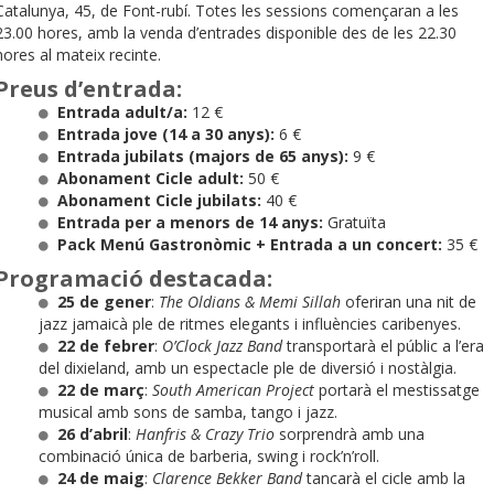
Catalunya, 45, de Font-rubí. Totes les sessions començaran a les
23.00 hores, amb la venda d’entrades disponible des de les 22.30
hores al mateix recinte.
Preus d’entrada:
Entrada adult/a:
12 €
Entrada jove (14 a 30 anys):
6 €
Entrada jubilats (majors de 65 anys):
9 €
Abonament Cicle adult:
50 €
Abonament Cicle jubilats:
40 €
Entrada per a menors de 14 anys:
Gratuïta
Pack Menú Gastronòmic + Entrada a un concert:
35 €
Programació destacada:
25 de gener
:
The Oldians & Memi Sillah
oferiran una nit de
jazz jamaicà ple de ritmes elegants i influències caribenyes.
22 de febrer
:
O’Clock Jazz Band
transportarà el públic a l’era
del dixieland, amb un espectacle ple de diversió i nostàlgia.
22 de març
:
South American Project
portarà el mestissatge
musical amb sons de samba, tango i jazz.
26 d’abril
:
Hanfris & Crazy Trio
sorprendrà amb una
combinació única de barberia, swing i rock’n’roll.
24 de maig
:
Clarence Bekker Band
tancarà el cicle amb la