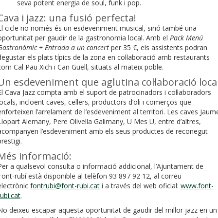
seva potent energia de soul, funk i pop.
Cava i jazz: una fusió perfecta!
El cicle no només és un esdeveniment musical, sinó també una
oportunitat per gaudir de la gastronomia local. Amb el
Pack Menú
Gastronòmic + Entrada a un concert
per 35 €, els assistents podran
degustar els plats típics de la zona en col·laboració amb restaurants
com Cal Pau Xich i Can Güell, situats al mateix poble.
Un esdeveniment que aglutina col·laboració loca
El Cava Jazz compta amb el suport de patrocinadors i col·laboradors
locals, incloent caves, cellers, productors d’oli i comerços que
enforteixen l’arrelament de l’esdeveniment al territori. Les caves Jaum
Llopart Alemany, Pere Olivella Galimany, U Mes U, entre d’altres,
acompanyen l’esdeveniment amb els seus productes de reconegut
prestigi.
Més informació:
Per a qualsevol consulta o informació addicional, l’Ajuntament de
Font-rubí està disponible al telèfon 93 897 92 12, al correu
electrònic
fontrubi@font-rubi.cat
i a través del web oficial:
www.font-
rubi.cat
.
No deixeu escapar aquesta oportunitat de gaudir del millor jazz en un