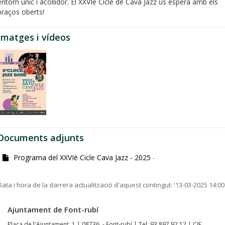
entorn únic i acollidor. El XXVIè Cicle de Cava Jazz us espera amb els
braços oberts!
Imatges i vídeos
Documents adjunts
Programa del XXVIè Cicle Cava Jazz - 2025
-
Data i hora de la darrera actualització d'aquest contingut:
'13-03-2025 14:00
Ajuntament de Font-rubí
Plaça de l'Ajuntament, 1 | 08736 - Font-rubí | Tel. 93 897 92 12 | CIF